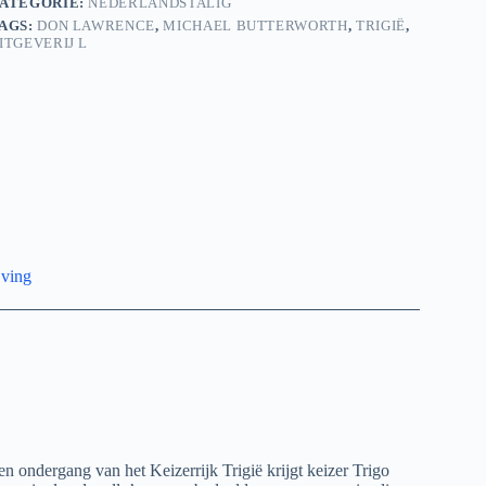
ATEGORIE:
NEDERLANDSTALIG
AGS:
DON LAWRENCE
,
MICHAEL BUTTERWORTH
,
TRIGIË
,
ITGEVERIJ L
jving
n ondergang van het Keizerrijk Trigië krijgt keizer Trigo