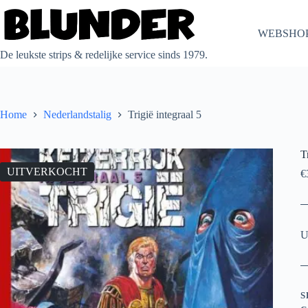
Ga
naar
de
WEBSHO
inhoud
De leukste strips & redelijke service sinds 1979.
Home
Nederlandstalig
Trigië integraal 5
T
UITVERKOCHT
€
U
S