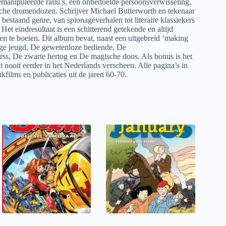
manipuleerde rallu’s, een onbedoelde persoonsverwisseling,
sche dromendozen. Schrijver Michael Butterworth en tekenaar
estaand genre, van spionageverhalen tot literaire klassiekers
t eindresultaat is een schitterend getekende en altijd
en te boeien. Dit album bevat, naast een uitgebreid ‘making
wige jeugd, De gewetenloze bediende, De
s, De zwarte hertog en De magische doos. Als bonus is het
ooit eerder in het Nederlands verscheen. Alle pagina’s in
films en publicaties uit de jaren 60-70.