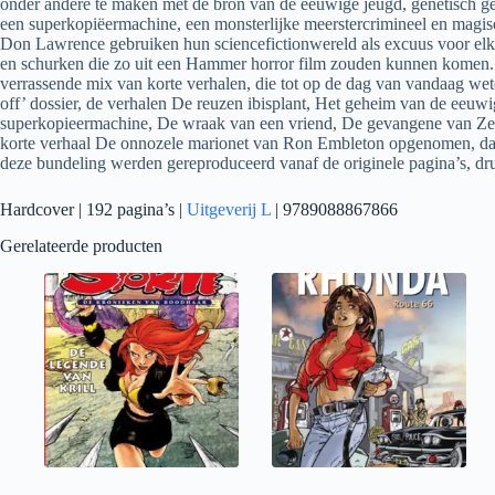
onder andere te maken met de bron van de eeuwige jeugd, genetisch ge
een superkopiëermachine, een monsterlijke meerstercrimineel en magi
Don Lawrence gebruiken hun sciencefictionwereld als excuus voor elk b
en schurken die zo uit een Hammer horror film zouden kunnen komen. He
verrassende mix van korte verhalen, die tot op de dag van vandaag wet
off’ dossier, de verhalen De reuzen ibisplant, Het geheim van de eeu
superkopieermachine, De wraak van een vriend, De gevangene van Zers
korte verhaal De onnozele marionet van Ron Embleton opgenomen, dat n
deze bundeling werden gereproduceerd vanaf de originele pagina’s, druk
Hardcover | 192 pagina’s |
Uitgeverij L
| 9789088867866
Gerelateerde producten