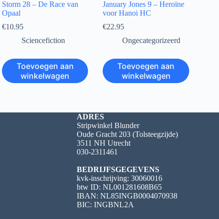
Storm 28 – De Race van
January Jones 9 – Heroïne
Opaal
voor Hanoi HC
€
10.95
€
22.95
Sciencefiction
Ongecategorizeerd
Toevoegen aan
Toevoegen aan
winkelwagen
winkelwagen
ADRES
Stripwinkel Blunder
Oude Gracht 203 (Tolsteegzijde)
3511 NH Utrecht
030-2311461
BEDRIJFSGEGEVENS
kvk-inschrijving: 30060016
btw ID: NL001281608B65
IBAN: NL85INGB0004070938
BIC: INGBNL2A