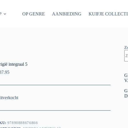
P
OP GENRE
AANBIEDING
KUIFJE COLLECT
Z
rigië integraal 5
37.95
G
V
G
D
itverkocht
KU:
97890888676866