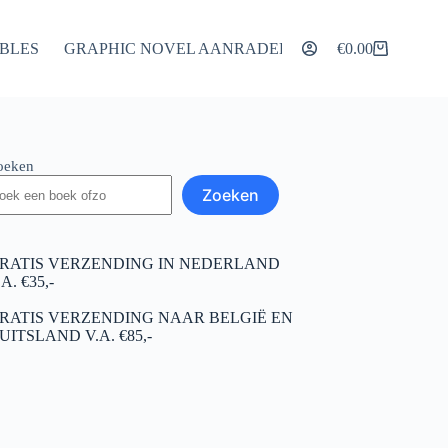
IBLES
GRAPHIC NOVEL AANRADERS
ARTIKELEN
€
0.00
Winkelwagen
oeken
Zoeken
RATIS VERZENDING IN NEDERLAND
.A. €35,-
RATIS VERZENDING NAAR BELGIË EN
UITSLAND V.A. €85,-