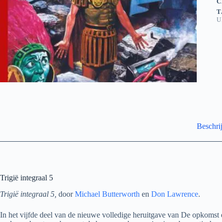
C
T
U
Beschri
Trigië integraal 5
Trigië integraal 5,
door
Michael Butterworth
en
Don Lawrence
.
In het vijfde deel van de nieuwe volledige heruitgave van De opkomst e