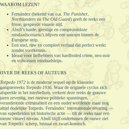
WAAROM LEZEN?
Fernández (bekend van o.a.
The Punisher
,
Northlanders
en
The Old Guard
) geeft de reeks een
frisse, gespierde visuele stijl.
Abulí’s harde, geestige en compromisloze
misdaadscenario’s blijven een unicum binnen de
Europese strip.
Een snel, ruw en compleet verhaal dat perfect werkt
zonder voorkennis.
Ideaal voor liefhebbers van hardboiled crime, neo-noir
en volwassen misdaadstrips.
OVER DE REEKS OF AUTEURS
Torpedo 1972
is de moderne sequel op de klassieke
gangsterreeks
Torpedo 1936
. Waar de originele cyclus zich
afspeelde in het interbellum, verkent deze reeks de grauwe
jaren zeventig, met nieuwe politieke spanningen,
veranderende criminaliteit en een ouder wordende maar nog
altijd dodelijke Torpedo. Fernández’ internationale ervaring —
van superhelden tot historische actie — tilt de reeks naar een
nieuw visueel niveau. Abulí blijft ondertussen de rauwe ziel
van Torpedo: scherp, brutaal en zwart-komisch.