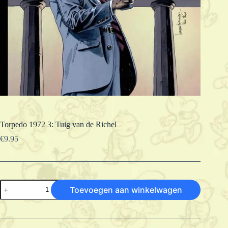
Torpedo 1972 3: Tuig van de Richel
€
9.95
Torpedo
Toevoegen aan winkelwagen
1972
3:
Tuig
van
de