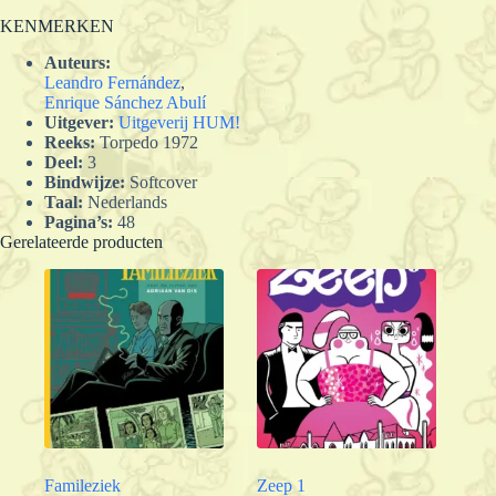
KENMERKEN
Auteurs:
Leandro Fernández
,
Enrique Sánchez Abulí
Uitgever:
Uitgeverij HUM!
Reeks:
Torpedo 1972
Deel:
3
Bindwijze:
Softcover
Taal:
Nederlands
Pagina’s:
48
Gerelateerde producten
Famileziek
Zeep 1