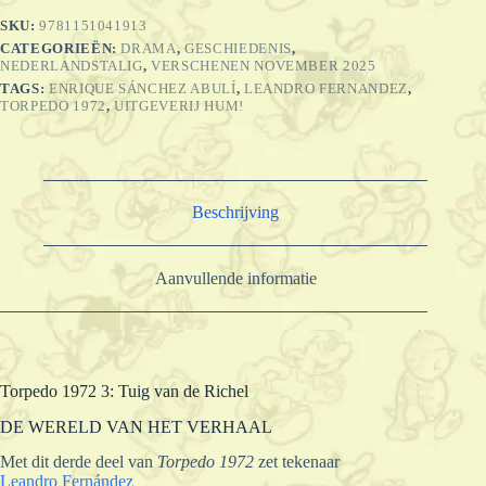
Richel
SKU:
9781151041913
aantal
CATEGORIEËN:
DRAMA
,
GESCHIEDENIS
,
NEDERLANDSTALIG
,
VERSCHENEN NOVEMBER 2025
TAGS:
ENRIQUE SÁNCHEZ ABULÍ
,
LEANDRO FERNANDEZ
,
TORPEDO 1972
,
UITGEVERIJ HUM!
Beschrijving
Aanvullende informatie
Torpedo 1972 3: Tuig van de Richel
DE WERELD VAN HET VERHAAL
Met dit derde deel van
Torpedo 1972
zet tekenaar
Leandro Fernández