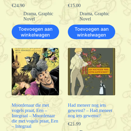
€
24.90
€
15.00
Drama
,
Graphic
Drama
,
Graphic
Novel
Novel
Toevoegen aan
Toevoegen aan
winkelwagen
winkelwagen
Moordenaar die met
Had meneer nog iets
vogels praat, Een –
gewenst? – Had meneer
Integraal – Moordenaar
nog iets gewenst?
die met vogels praat, Een
€
21.99
– Integraal