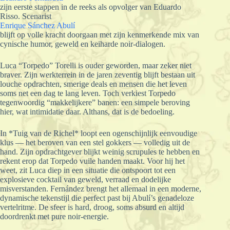
zijn eerste stappen in de reeks als opvolger van Eduardo
Risso. Scenarist
Enrique Sánchez Abulí
blijft op volle kracht doorgaan met zijn kenmerkende mix van
cynische humor, geweld en keiharde noir-dialogen.
Luca “Torpedo” Torelli is ouder geworden, maar zeker niet
braver. Zijn werkterrein in de jaren zeventig blijft bestaan uit
louche opdrachten, smerige deals en mensen die het leven
soms net een dag te lang leven. Toch verkiest Torpedo
tegenwoordig “makkelijkere” banen: een simpele beroving
hier, wat intimidatie daar. Althans, dat is de bedoeling.
In *Tuig van de Richel* loopt een ogenschijnlijk eenvoudige
klus — het beroven van een stel gokkers — volledig uit de
hand. Zijn opdrachtgever blijkt weinig scrupules te hebben en
rekent erop dat Torpedo vuile handen maakt. Voor hij het
weet, zit Luca diep in een situatie die ontspoort tot een
explosieve cocktail van geweld, verraad en dodelijke
misverstanden. Fernández brengt het allemaal in een moderne,
dynamische tekenstijl die perfect past bij Abulí’s genadeloze
vertelritme. De sfeer is hard, droog, soms absurd en altijd
doordrenkt met pure noir-energie.