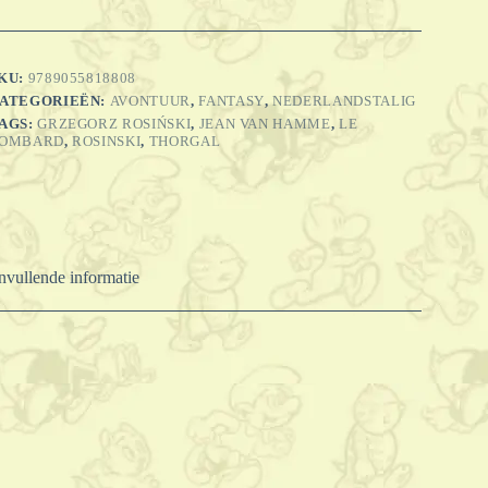
olvin
C
KU:
9789055818808
ATEGORIEËN:
AVONTUUR
,
FANTASY
,
NEDERLANDSTALIG
AGS:
GRZEGORZ ROSIŃSKI
,
JEAN VAN HAMME
,
LE
kald
OMBARD
,
ROSINSKI
,
THORGAL
antal
vullende informatie