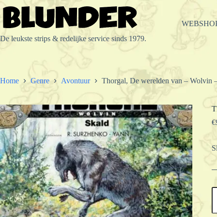
Ga
naar
de
WEBSHO
inhoud
De leukste strips & redelijke service sinds 1979.
Home
Genre
Avontuur
Thorgal, De werelden van – Wolvin 
T
€
S
T
D
w
v