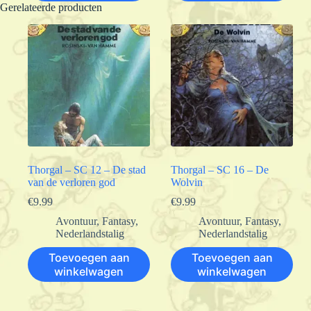
Gerelateerde producten
Thorgal – SC 12 – De stad
Thorgal – SC 16 – De
van de verloren god
Wolvin
€
9.99
€
9.99
Avontuur
,
Fantasy
,
Avontuur
,
Fantasy
,
Nederlandstalig
Nederlandstalig
Toevoegen aan
Toevoegen aan
winkelwagen
winkelwagen