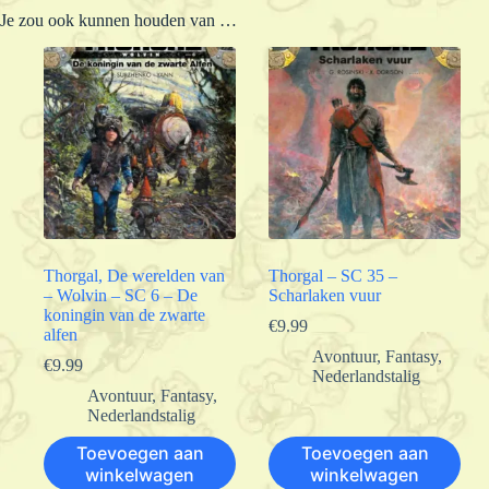
Je zou ook kunnen houden van …
Thorgal, De werelden van
Thorgal – SC 35 –
– Wolvin – SC 6 – De
Scharlaken vuur
koningin van de zwarte
€
9.99
alfen
Avontuur
,
Fantasy
,
€
9.99
Nederlandstalig
Avontuur
,
Fantasy
,
Nederlandstalig
Toevoegen aan
Toevoegen aan
winkelwagen
winkelwagen