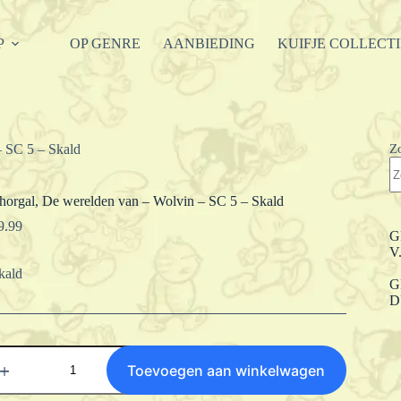
P
OP GENRE
AANBIEDING
KUIFJE COLLECT
Z
– SC 5 – Skald
horgal, De werelden van – Wolvin – SC 5 – Skald
9.99
G
V
kald
G
D
horgal,
e
Toevoegen aan winkelwagen
erelden
an