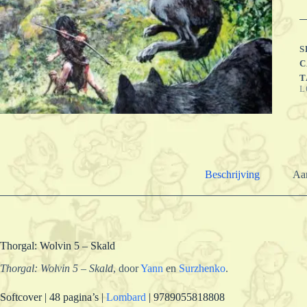
-
W
-
S
S
5
C
-
T
S
L
a
Beschrijving
Aan
Thorgal: Wolvin 5 – Skald
Thorgal: Wolvin 5 – Skald
, door
Yann
en
Surzhenko
.
Softcover | 48 pagina’s |
Lombard
| 9789055818808