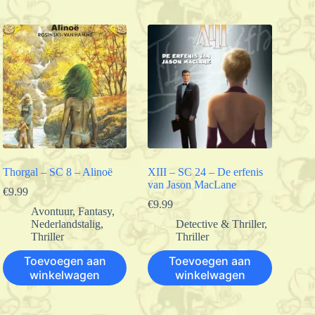
Thorgal – SC 8 – Alinoë
XIII – SC 24 – De erfenis
van Jason MacLane
€
9.99
€
9.99
Avontuur
,
Fantasy
,
Nederlandstalig
,
Detective & Thriller
,
Thriller
Thriller
Toevoegen aan
Toevoegen aan
winkelwagen
winkelwagen