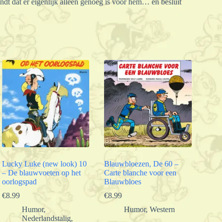
indt dat er eigenlijk alleen genoeg is voor hem… en besluit
Lucky Luke (new look) 10
Blauwbloezen, De 60 –
– De blauwvoeten op het
Carte blanche voor een
oorlogspad
Blauwbloes
€
8.99
€
8.99
Humor
,
Humor
,
Western
Nederlandstalig
,