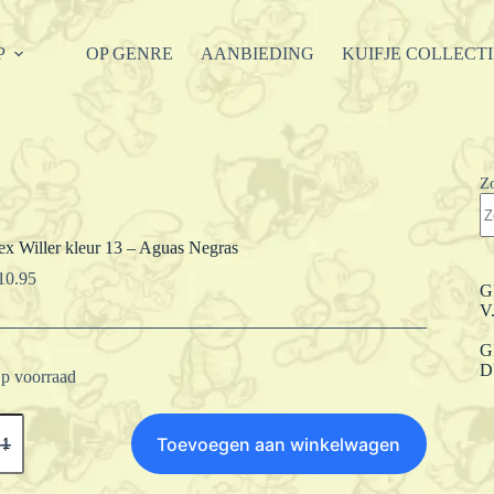
P
OP GENRE
AANBIEDING
KUIFJE COLLECT
Z
ex Willer kleur 13 – Aguas Negras
10.95
G
V
G
D
p voorraad
ex
iller
Toevoegen aan winkelwagen
leur
3