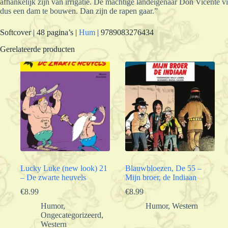
afhankelijk zijn van irrigatie. De machtige landeigenaar Don Vicente v
dus een dam te bouwen. Dan zijn de rapen gaar.”
Softcover | 48 pagina’s |
Hum
| 9789083276434
Gerelateerde producten
Lucky Luke (new look) 21
Blauwbloezen, De 55 –
– De zwarte heuvels
Mijn broer, de Indiaan
€
8.99
€
8.99
Humor
,
Humor
,
Western
Ongecategorizeerd
,
Western