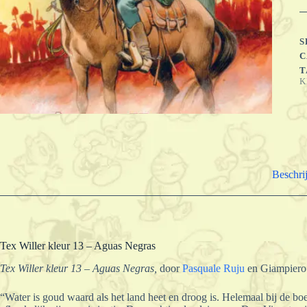
-
A
N
a
S
C
T
K
Beschri
Tex Willer kleur 13 – Aguas Negras
Tex Willer kleur 13 – Aguas Negras,
door
Pasquale Ruju
en Giampiero
“Water is goud
waard als het land heet en droog is. Helemaal bij de b