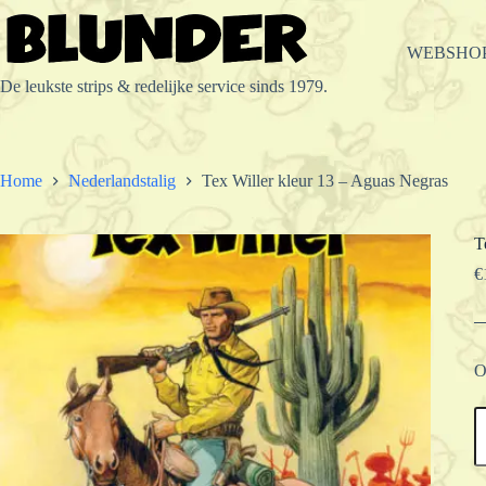
Ga
naar
de
WEBSHO
inhoud
De leukste strips & redelijke service sinds 1979.
Home
Nederlandstalig
Tex Willer kleur 13 – Aguas Negras
T
€
O
T
W
k
1