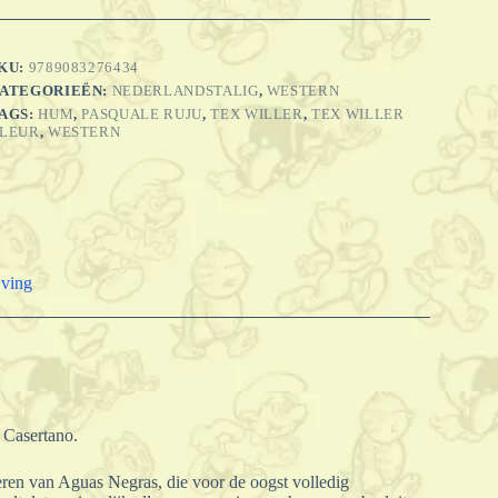
guas
egras
antal
KU:
9789083276434
ATEGORIEËN:
NEDERLANDSTALIG
,
WESTERN
AGS:
HUM
,
PASQUALE RUJU
,
TEX WILLER
,
TEX WILLER
LEUR
,
WESTERN
jving
 Casertano.
oeren van Aguas Negras, die voor de oogst volledig