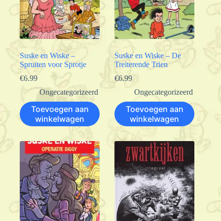
Suske en Wiske –
Suske en Wiske – De
Spruiten voor Sprotje
Treiterende Trien
€
6.99
€
6.99
Ongecategorizeerd
Ongecategorizeerd
Toevoegen aan
Toevoegen aan
winkelwagen
winkelwagen