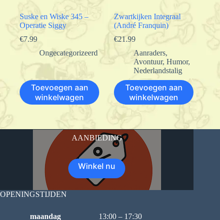
Suske en Wiske 345 –
Zwartkijken Integraal
Operatie Siggy
(André Franquin)
€
7.99
€
21.99
Ongecategorizeerd
Aanraders
,
Avontuur
,
Humor
,
Nederlandstalig
Toevoegen aan
Toevoegen aan
winkelwagen
winkelwagen
AANBIEDING
Winkel nu
OPENINGSTIJDEN
maandag
13:00 – 17:30