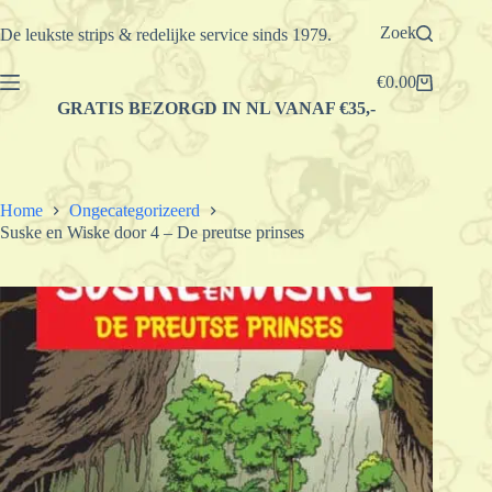
Ga
naar
Zoek
De leukste strips & redelijke service sinds 1979.
de
inhoud
€
0.00
Winkelwagen
GRATIS BEZORGD IN NL VANAF €35,-
Home
Ongecategorizeerd
Suske en Wiske door 4 – De preutse prinses