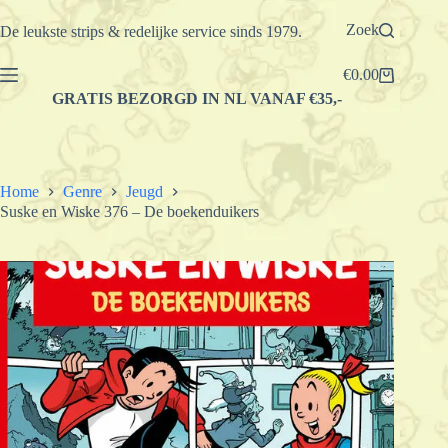
Ga
naar
Zoek
De leukste strips & redelijke service sinds 1979.
de
inhoud
€
0.00
Winkelwagen
GRATIS BEZORGD IN NL VANAF €35,-
Home
Genre
Jeugd
Suske en Wiske 376 – De boekenduikers