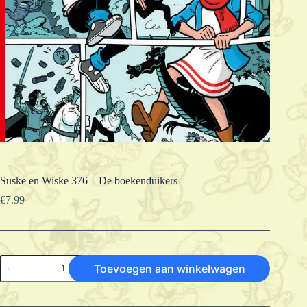
Suske en Wiske 376 – De boekenduikers
€
7.99
Suske
Toevoegen aan winkelwagen
en
Wiske
376
-