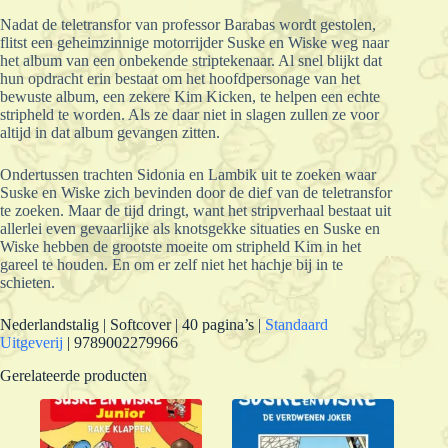
Nadat de teletransfor van professor Barabas wordt gestolen,
flitst een geheimzinnige motorrijder Suske en Wiske weg naar
het album van een onbekende striptekenaar. Al snel blijkt dat
hun opdracht erin bestaat om het hoofdpersonage van het
bewuste album, een zekere Kim Kicken, te helpen een echte
stripheld te worden. Als ze daar niet in slagen zullen ze voor
altijd in dat album gevangen zitten.
Ondertussen trachten Sidonia en Lambik uit te zoeken waar
Suske en Wiske zich bevinden door de dief van de teletransfor
te zoeken. Maar de tijd dringt, want het stripverhaal bestaat uit
allerlei even gevaarlijke als knotsgekke situaties en Suske en
Wiske hebben de grootste moeite om stripheld Kim in het
gareel te houden. En om er zelf niet het hachje bij in te
schieten.
Nederlandstalig | Softcover | 40 pagina’s |
Standaard
Uitgeverij
| 9789002279966
Gerelateerde producten