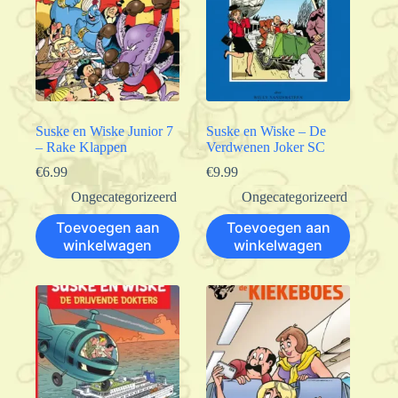
Suske en Wiske Junior 7
Suske en Wiske – De
– Rake Klappen
Verdwenen Joker SC
€
6.99
€
9.99
Ongecategorizeerd
Ongecategorizeerd
Toevoegen aan
Toevoegen aan
winkelwagen
winkelwagen