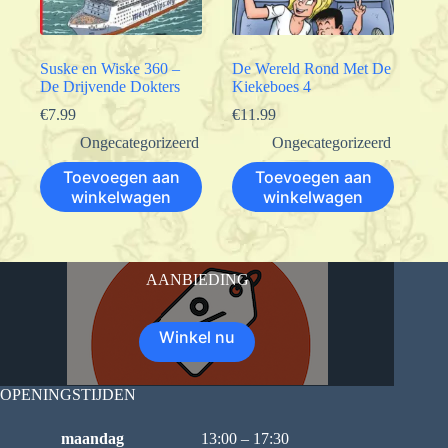
Suske en Wiske 360 –
De Wereld Rond Met De
De Drijvende Dokters
Kiekeboes 4
€
7.99
€
11.99
Ongecategorizeerd
Ongecategorizeerd
Toevoegen aan
Toevoegen aan
winkelwagen
winkelwagen
AANBIEDING
Winkel nu
OPENINGSTIJDEN
maandag
13:00 – 17:30