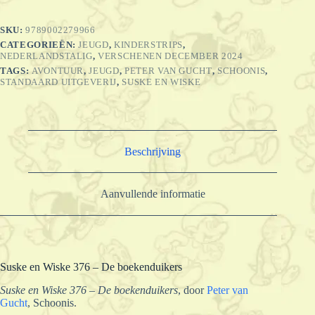
De
boekenduikers
SKU:
9789002279966
aantal
CATEGORIEËN:
JEUGD
,
KINDERSTRIPS
,
NEDERLANDSTALIG
,
VERSCHENEN DECEMBER 2024
TAGS:
AVONTUUR
,
JEUGD
,
PETER VAN GUCHT
,
SCHOONIS
,
STANDAARD UITGEVERIJ
,
SUSKE EN WISKE
Beschrijving
Aanvullende informatie
Suske en Wiske 376 – De boekenduikers
Suske en Wiske 376 – De boekenduikers
, door
Peter van
Gucht
, Schoonis.