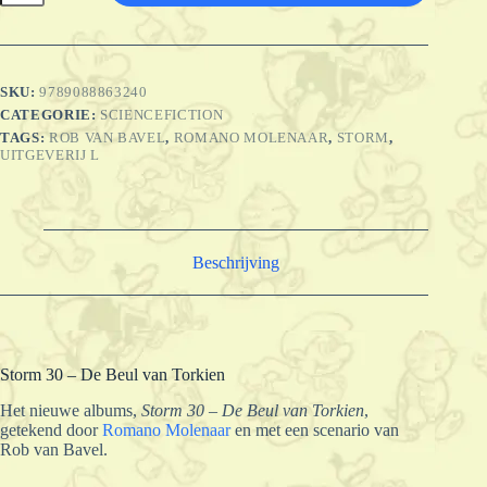
-
De
Beul
van
Torkien
SKU:
9789088863240
aantal
CATEGORIE:
SCIENCEFICTION
TAGS:
ROB VAN BAVEL
,
ROMANO MOLENAAR
,
STORM
,
UITGEVERIJ L
Beschrijving
Storm 30 – De Beul van Torkien
Het nieuwe albums,
Storm 30 – De Beul van Torkien
,
getekend door
Romano Molenaar
en met een scenario van
Rob van Bavel.