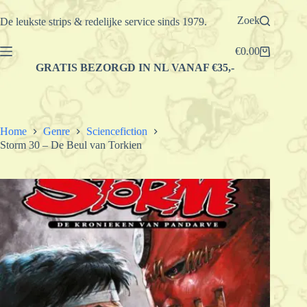
Ga
naar
Zoek
De leukste strips & redelijke service sinds 1979.
de
inhoud
€
0.00
Winkelwagen
GRATIS BEZORGD IN NL VANAF €35,-
Home
Genre
Sciencefiction
Storm 30 – De Beul van Torkien