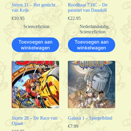
Storm 31 – Het gesticht
Roodhaar 7 HC – De
van Krijs
parasiet van Danakill
€
10.95
€
22.95
Sciencefiction
Nederlandstalig
,
Sciencefiction
Toevoegen aan
Toevoegen aan
winkelwagen
winkelwagen
Storm 28 – De Race van
Galaxa 1 – Spiegelblind
Opaal
€
7.99