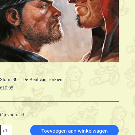
Storm 30 – De Beul van Torkien
€
10.95
Op voorraad
Storm
Toevoegen aan winkelwagen
30