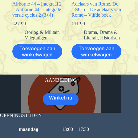
Airborne 44 – Integraal 2
Adelaars van Rome, De
– Airborne 44 – integrale
– SC 5 – De adelaars van
versie cyclus 2 (3+4)
Rome – Vijfde boek
€
27.99
€
11.99
Oorlog & Militair
,
Drama
,
Drama &
Vliegtuigen
Literair
,
Historisch
Toevoegen aan
Toevoegen aan
winkelwagen
winkelwagen
AANBIEDING
Winkel nu
OPENINGSTIJDEN
maandag
13:00 – 17:30