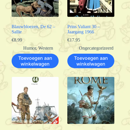
Blauwbloezen, De 62 –
Prins Valiant 30 –
Sallie
Jaargang 1966
€
8.99
€
17.95
Humor
,
Western
Ongecategorizeerd
Toevoegen aan
Toevoegen aan
winkelwagen
winkelwagen