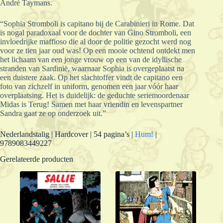
André Taymans.
“Sophia Stromboli is capitano bij de Carabinieri in Rome. Dat
is nogal paradoxaal voor de dochter van Gino Stromboli, een
invloedrijke maffioso die al door de politie gezocht werd nog
voor ze tien jaar oud was! Op een mooie ochtend ontdekt men
het lichaam van een jonge vrouw op een van de idyllische
stranden van Sardinië, waarnaar Sophia is overgeplaatst na
een duistere zaak. Op het slachtoffer vindt de capitano een
foto van zichzelf in uniform, genomen een jaar vóór haar
overplaatsing. Het is duidelijk: de geduchte seriemoordenaar
Midas is Terug! Samen met haar vriendin en levenspartner
Sandra gaat ze op onderzoek uit.”
Nederlandstalig | Hardcover | 54 pagina’s |
Hum!
|
9789083449227
Gerelateerde producten