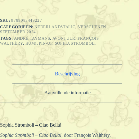
SKU:
9789083449227
CATEGORIEËN:
NEDERLANDSTALIG
,
VERSCHENEN
SEPTEMBER 2024
TAGS:
ANDRÉ TAYMANS
,
AVONTUUR
,
FRANÇOIS
WALTHÉRY
,
HUM!
,
PIN-UP
,
SOPHIA STROMBOLI
Beschrijving
Aanvullende informatie
Sophia Stromboli – Ciao Bella!
Sophia Stromboli – Ciao Bella!
, door François Walthéry,