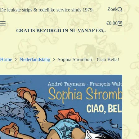
Ga
naar
Zoek
De leukste strips & redelijke service sinds 1979.
de
inhoud
€
0.00
Winkelwagen
GRATIS BEZORGD IN NL VANAF €35,-
Home
Nederlandstalig
Sophia Stromboli – Ciao Bella!