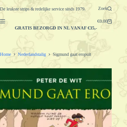
Ga
naar
Zoek
De leukste strips & redelijke service sinds 1979.
de
inhoud
€
0.00
Winkelwagen
GRATIS BEZORGD IN NL VANAF €35,-
Home
Nederlandstalig
Sigmund gaat eropuit