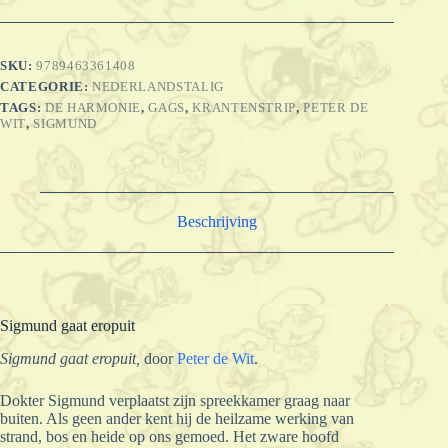
aantal
SKU:
9789463361408
CATEGORIE:
NEDERLANDSTALIG
TAGS:
DE HARMONIE
,
GAGS
,
KRANTENSTRIP
,
PETER DE
WIT
,
SIGMUND
Beschrijving
Sigmund gaat eropuit
Sigmund gaat eropuit,
door
Peter de Wit
.
Dokter Sigmund verplaatst zijn spreekkamer graag naar
buiten. Als geen ander kent hij de heilzame werking van
strand, bos en heide op ons gemoed. Het zware hoofd