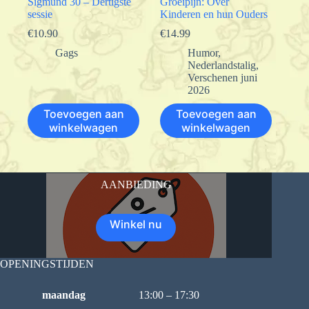
Sigmund 30 – Dertigste
Groeipijn: Over
sessie
Kinderen en hun Ouders
€
10.90
€
14.99
Gags
Humor
,
Nederlandstalig
,
Verschenen juni
2026
Toevoegen aan
Toevoegen aan
winkelwagen
winkelwagen
AANBIEDING
Winkel nu
OPENINGSTIJDEN
maandag
13:00 – 17:30