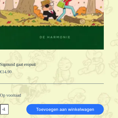
Sigmund gaat eropuit
€
14.90
Op voorraad
Sigmund
Toevoegen aan winkelwagen
gaat
eropuit