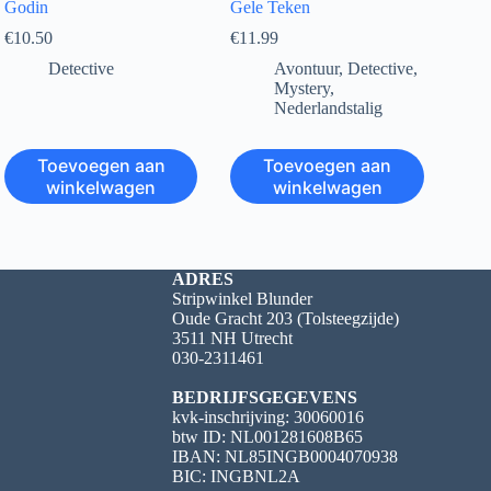
Godin
Gele Teken
€
10.50
€
11.99
Detective
Avontuur
,
Detective
,
Mystery
,
Nederlandstalig
Toevoegen aan
Toevoegen aan
winkelwagen
winkelwagen
ADRES
Stripwinkel Blunder
Oude Gracht 203 (Tolsteegzijde)
3511 NH Utrecht
030-2311461
BEDRIJFSGEGEVENS
kvk-inschrijving: 30060016
btw ID: NL001281608B65
IBAN: NL85INGB0004070938
BIC: INGBNL2A