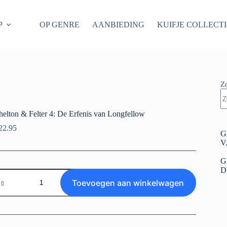
P
OP GENRE
AANBIEDING
KUIFJE COLLECT
Z
helton & Felter 4: De Erfenis van Longfellow
22.95
G
V
G
D
helton
&
Toevoegen aan winkelwagen
lter
:
e
rfenis
an