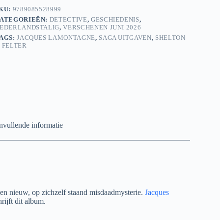
ongfellow
KU:
9789085528999
antal
ATEGORIEËN:
DETECTIVE
,
GESCHIEDENIS
,
EDERLANDSTALIG
,
VERSCHENEN JUNI 2026
AGS:
JACQUES LAMONTAGNE
,
SAGA UITGAVEN
,
SHELTON
 FELTER
vullende informatie
 een nieuw, op zichzelf staand misdaadmysterie.
Jacques
ijft dit album.