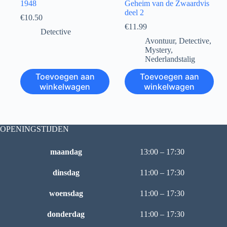
1948
Geheim van de Zwaardvis
deel 2
€
10.50
€
11.99
Detective
Avontuur
,
Detective
,
Mystery
,
Nederlandstalig
Toevoegen aan
Toevoegen aan
winkelwagen
winkelwagen
OPENINGSTIJDEN
maandag
13:00 – 17:30
dinsdag
11:00 – 17:30
woensdag
11:00 – 17:30
donderdag
11:00 – 17:30