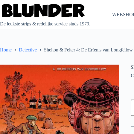
Ga
naar
de
WEBSHO
inhoud
De leukste strips & redelijke service sinds 1979.
Home
Detective
Shelton & Felter 4: De Erfenis van Longfellow
S
€
S
Fe
4
D
E
v