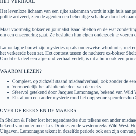
HET VERHAAL
Het levenloze lichaam van een rijke zakenman wordt in zijn huis aang
politie arriveert, zien de agenten een behendige schaduw door het raam 
Maar voormalig bokser en journalist Isaac Shelton en de wat zonderlin
om een enscenering gaat. Ze besluiten hun eigen onderzoek te voeren
Lamontagne bouwt zijn mysteries op als ouderwetse whodunits, met een 
het verkeerde been zet. Het contrast tussen de nuchtere ex-bokser Sh
Omdat elk deel een afgerond verhaal vertelt, is dit album ook een prim
WAAROM LEZEN?
Compleet, op zichzelf staand misdaadverhaal, ook zonder de eer
Vermoedelijk het afsluitende deel van de reeks
Sfeervol getekend door Jacques Lamontagne, bekend van Wild 
Elk album een ander mysterie rond het ongewone speurdersduo S
OVER DE REEKS EN DE MAKERS
In Shelton & Felter lost het tegendraadse duo telkens een ander misda
bekend van onder meer Les Druides en de westernreeks Wild West. Het 
Uitgaven. Lamontagne tekent in dezelfde periode ook aan zijn omvang