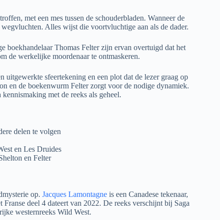
etroffen, met een mes tussen de schouderbladen. Wanneer de
wegvluchten. Alles wijst die voortvluchtige aan als de dader.
ge boekhandelaar Thomas Felter zijn ervan overtuigd dat het
 om de werkelijke moordenaar te ontmaskeren.
uitgewerkte sfeertekening en een plot dat de lezer graag op
elton en de boekenwurm Felter zorgt voor de nodige dynamiek.
a kennismaking met de reeks als geheel.
dere delen te volgen
West en Les Druides
helton en Felter
admysterie op.
Jacques Lamontagne
is een Canadese tekenaar,
Franse deel 4 dateert van 2022. De reeks verschijnt bij Saga
rijke westernreeks Wild West.