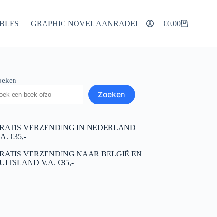
IBLES
GRAPHIC NOVEL AANRADERS
ARTIKELEN
€
0.00
Winkelwagen
oeken
Zoeken
RATIS VERZENDING IN NEDERLAND
.A. €35,-
RATIS VERZENDING NAAR BELGIË EN
UITSLAND V.A. €85,-