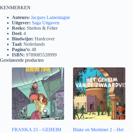
KENMERKEN
Auteurs:
Jacques Lamontagne
Uitgever:
Saga Uitgaven
Reeks:
Shelton & Felter
Deel:
4
Bindwijze:
Hardcover
Taal:
Nederlands
Pagina’s:
48
ISBN:
9789085528999
Gerelateerde producten
FRANKA 23 – GEHEIM
Blake en Mortimer 2 – Het