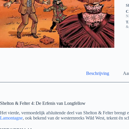
L
S
a
C
N
T
&
Beschrijving
Aan
Shelton & Felter 4: De Erfenis van Longfellow
Het vierde, vermoedelijk afsluitende deel van Shelton & Felter brengt
Lamontagne
, ook bekend van de westernreeks Wild West, tekent én schr