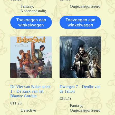
Fantasy
,
Ongecategorizeerd
Nederlandstalig
Toevoegen aan
Toevoegen aan
winkelwagen
winkelwagen
De Vier van Baker street
Dwergen 7 – Derdhr van
1 – De Zaak van het
de Talion
Blauwe Gordijn
€
12.25
€
11.25
Fantasy
,
Detective
Ongecategorizeerd