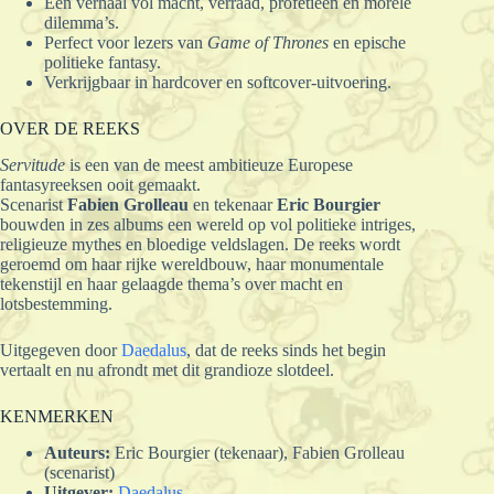
Een verhaal vol macht, verraad, profetieën en morele
dilemma’s.
Perfect voor lezers van
Game of Thrones
en epische
politieke fantasy.
Verkrijgbaar in hardcover en softcover-uitvoering.
OVER DE REEKS
Servitude
is een van de meest ambitieuze Europese
fantasyreeksen ooit gemaakt.
Scenarist
Fabien Grolleau
en tekenaar
Eric Bourgier
bouwden in zes albums een wereld op vol politieke intriges,
religieuze mythes en bloedige veldslagen. De reeks wordt
geroemd om haar rijke wereldbouw, haar monumentale
tekenstijl en haar gelaagde thema’s over macht en
lotsbestemming.
Uitgegeven door
Daedalus
, dat de reeks sinds het begin
vertaalt en nu afrondt met dit grandioze slotdeel.
KENMERKEN
Auteurs:
Eric Bourgier (tekenaar), Fabien Grolleau
(scenarist)
Uitgever:
Daedalus