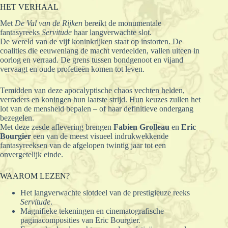
HET VERHAAL
Met
De Val van de Rijken
bereikt de monumentale
fantasyreeks
Servitude
haar langverwachte slot.
De wereld van de vijf koninkrijken staat op instorten. De
coalities die eeuwenlang de macht verdeelden, vallen uiteen in
oorlog en verraad. De grens tussen bondgenoot en vijand
vervaagt en oude profetieën komen tot leven.
Temidden van deze apocalyptische chaos vechten helden,
verraders en koningen hun laatste strijd. Hun keuzes zullen het
lot van de mensheid bepalen – of haar definitieve ondergang
bezegelen.
Met deze zesde aflevering brengen
Fabien Grolleau
en
Eric
Bourgier
een van de meest visueel indrukwekkende
fantasyreeksen van de afgelopen twintig jaar tot een
onvergetelijk einde.
WAAROM LEZEN?
Het langverwachte slotdeel van de prestigieuze reeks
Servitude
.
Magnifieke tekeningen en cinematografische
paginacomposities van Eric Bourgier.