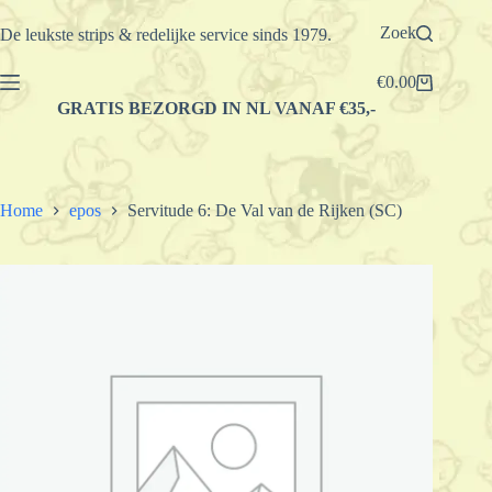
Ga
naar
Zoek
De leukste strips & redelijke service sinds 1979.
de
inhoud
€
0.00
Winkelwagen
GRATIS BEZORGD IN NL VANAF €35,-
Home
epos
Servitude 6: De Val van de Rijken (SC)