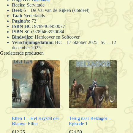
Reeks:
Servitude
Deel:
6 – De Val van de Rijken (slotdeel)
Taal:
Nederlands
Pagina’s:
72
ISBN HC:
9789463950077
ISBN SC:
9789463950084
Bindwijze:
Hardcover en Softcover
Verschijningsdatum:
HC – 17 oktober 2025 | SC – 12
december 2025
Gerelateerde producten
Elfen 1 – Het Krystal der
Terug naar Belzagor –
Blauwe Elfen
Episode 1
€
12.25
€
24.50