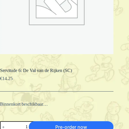
Servitude 6: De Val van de Rijken (SC)
€
14.25
Binnenkort beschikbaar…
Servitude
Pre-order now
6: