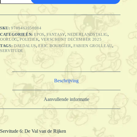
De
Val
van
de
Rijken
SKU:
9789463950084
(SC)
CATEGORIEËN:
EPOS
,
FANTASY
,
NEDERLANDSTALIG
,
aantal
OORLOG
,
POLITIEK
,
VERSCHIJNT DECEMBER 2025
TAGS:
DAEDALUS
,
ERIC BOURGIER
,
FABIEN GROLLEAU
,
SERVITUDE
Beschrijving
Aanvullende informatie
Servitude 6: De Val van de Rijken