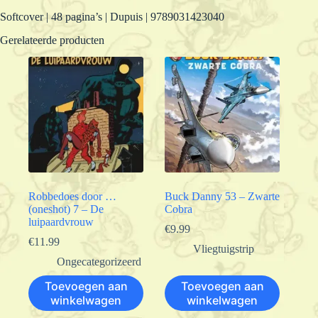
Softcover | 48 pagina’s | Dupuis | 9789031423040
Gerelateerde producten
Robbedoes door …
Buck Danny 53 – Zwarte
(oneshot) 7 – De
Cobra
luipaardvrouw
€
9.99
€
11.99
Vliegtuigstrip
Ongecategorizeerd
Toevoegen aan
Toevoegen aan
winkelwagen
winkelwagen