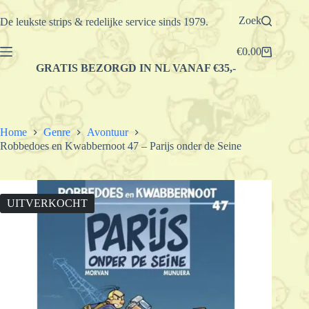
Ga
naar
Zoek
De leukste strips & redelijke service sinds 1979.
de
inhoud
€
0.00
Winkelwagen
GRATIS BEZORGD IN NL VANAF €35,-
Home
Genre
Avontuur
Robbedoes en Kwabbernoot 47 – Parijs onder de Seine
UITVERKOCHT