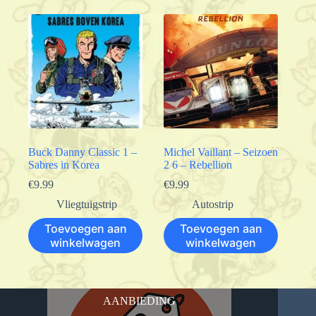
Buck Danny Classic 1 –
Michel Vaillant – Seizoen
Sabres in Korea
2 6 – Rebellion
€
9.99
€
9.99
Vliegtuigstrip
Autostrip
Toevoegen aan
Toevoegen aan
winkelwagen
winkelwagen
AANBIEDING