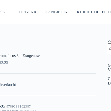
P
OP GENRE
AANBIEDING
KUIFJE COLLECT
Z
rometheus 3 – Exogenese
12.25
G
V
G
D
itverkocht
KU:
9789088102387