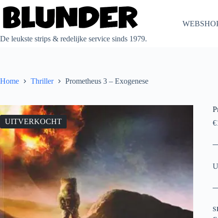
Ga
naar
de
WEBSHO
inhoud
De leukste strips & redelijke service sinds 1979.
Home
Thriller
Prometheus 3 – Exogenese
P
UITVERKOCHT
€
U
S