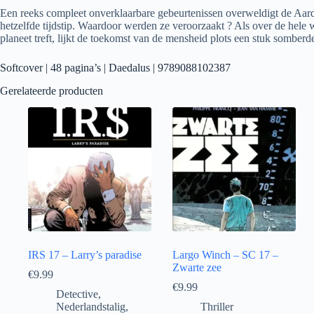
Een reeks compleet onverklaarbare gebeurtenissen overweldigt de Aard
hetzelfde tijdstip. Waardoor werden ze veroorzaakt ? Als over de hele 
planeet treft, lijkt de toekomst van de mensheid plots een stuk somberd
Softcover | 48 pagina’s | Daedalus | 9789088102387
Gerelateerde producten
IRS 17 – Larry’s paradise
Largo Winch – SC 17 –
Zwarte zee
€
9.99
€
9.99
Detective
,
Nederlandstalig
,
Thriller