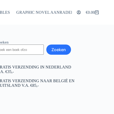
IBLES
GRAPHIC NOVEL AANRADERS
ARTIKELEN
€
0.00
Winkelwagen
oeken
Zoeken
RATIS VERZENDING IN NEDERLAND
.A. €35,-
RATIS VERZENDING NAAR BELGIË EN
UITSLAND V.A. €85,-