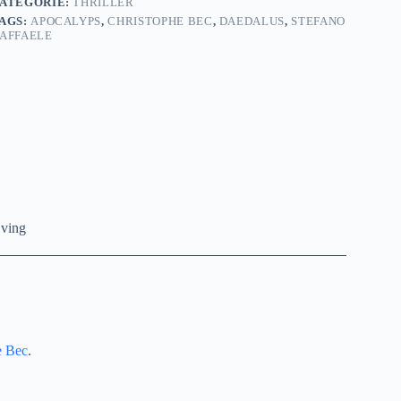
ATEGORIE:
THRILLER
AGS:
APOCALYPS
,
CHRISTOPHE BEC
,
DAEDALUS
,
STEFANO
AFFAELE
jving
e Bec
.