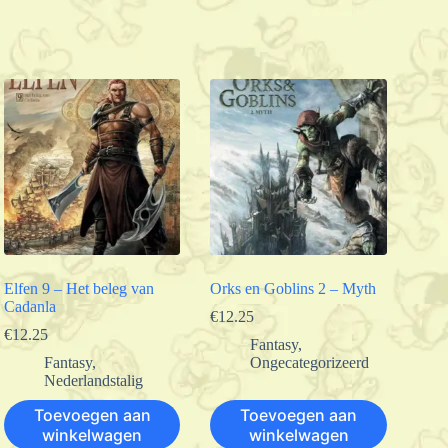
Elfen 9 – Het beleg van
Orks en Goblins 2 – Myth
Cadanla
€
12.25
€
12.25
Fantasy
,
Fantasy
,
Ongecategorizeerd
Nederlandstalig
Toevoegen aan
Toevoegen aan
winkelwagen
winkelwagen