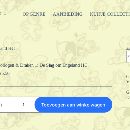
P
OP GENRE
AANBIEDING
KUIFJE COLLECT
Z
eland HC
orlogen & Draken 1: De Slag om Engeland HC
25.50
G
V
G
D
orlogen
&
Toevoegen aan winkelwagen
raken
:
e
lag
m