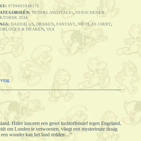
ngeland
KU:
9789463948371
C
ATEGORIEËN:
NEDERLANDSTALIG
,
VERSCHENEN
antal
KTOBER 2024
AGS:
DAEDALUS
,
DRAKEN
,
FANTASY
,
NICOLAS JARRY
,
ORLOGEN & DRAKEN
,
VAX
jving
land. Hitler lanceert een groot luchtoffensief tegen Engeland,
eidt om Londen te verwoesten, vliegt een mysterieuze draag
en een wonder kan het land redden…”