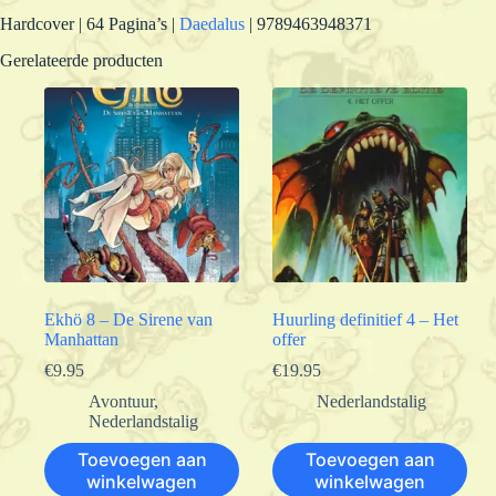
Hardcover | 64 Pagina’s |
Daedalus
| 9789463948371
Gerelateerde producten
Ekhö 8 – De Sirene van
Huurling definitief 4 – Het
Manhattan
offer
€
9.95
€
19.95
Avontuur
,
Nederlandstalig
Nederlandstalig
Toevoegen aan
Toevoegen aan
winkelwagen
winkelwagen