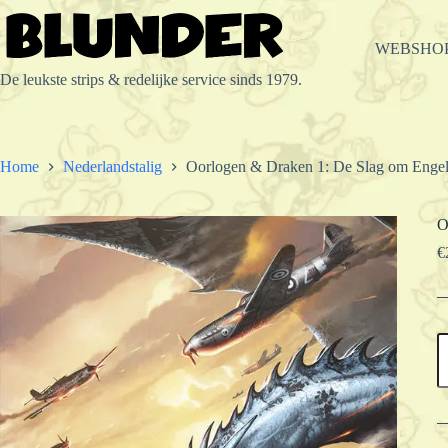
Ga
naar
de
WEBSHO
inhoud
De leukste strips & redelijke service sinds 1979.
Home
Nederlandstalig
Oorlogen & Draken 1: De Slag om Eng
O
€
O
D
1
D
S
o