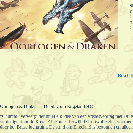
E
S
H
C
a
O
T
O
Beschri
Oorlogen & Draken 1: De Slag om Engeland HC
“Churchill verwerpt definitief elk idee van een vredesverdrag met Duits
verdedigd door de Royal Air Force. Terwijl de Luftwaffe zich voorber
door het Britse luchtruim. De strijd om Engeland is begonnen en alle