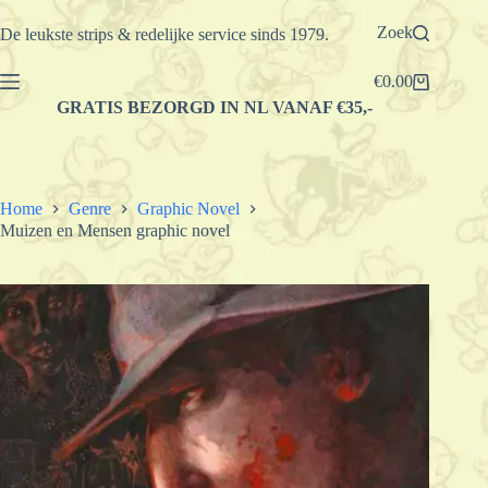
Ga
naar
Zoek
De leukste strips & redelijke service sinds 1979.
de
inhoud
€
0.00
Winkelwagen
GRATIS BEZORGD IN NL VANAF €35,-
Home
Genre
Graphic Novel
Muizen en Mensen graphic novel