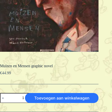
Muizen en Mensen graphic novel
€
44.99
Muizen
Toevoegen aan winkelwagen
en
Mensen
graphic
novel