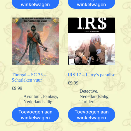
winkelwagen
winkelwagen
Thorgal – SC 35 –
IRS 17 – Larry’s paradise
Scharlaken vuur
€
9.99
€
9.99
Detective
,
Avontuur
,
Fantasy
,
Nederlandstalig
,
Nederlandstalig
Thriller
Toevoegen aan
Toevoegen aan
winkelwagen
winkelwagen