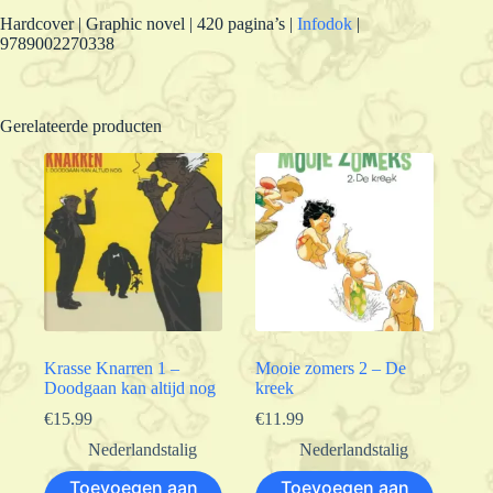
Hardcover | Graphic novel | 420 pagina’s |
Infodok
|
9789002270338
Gerelateerde producten
Krasse Knarren 1 –
Mooie zomers 2 – De
Doodgaan kan altijd nog
kreek
€
15.99
€
11.99
Nederlandstalig
Nederlandstalig
Toevoegen aan
Toevoegen aan