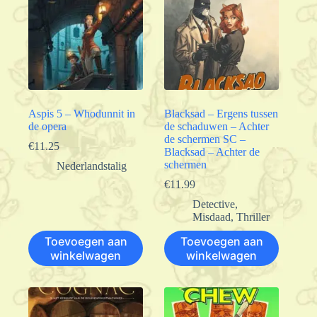
Aspis 5 – Whodunnit in
Blacksad – Ergens tussen
de opera
de schaduwen – Achter
de schermen SC –
€
11.25
Blacksad – Achter de
schermen
Nederlandstalig
€
11.99
Detective
,
Misdaad
,
Thriller
Toevoegen aan
Toevoegen aan
winkelwagen
winkelwagen