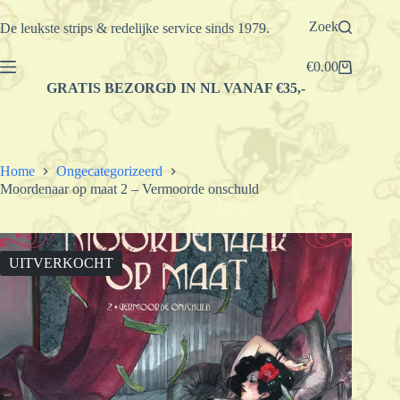
Ga
naar
Zoek
De leukste strips & redelijke service sinds 1979.
de
inhoud
€
0.00
Winkelwagen
GRATIS BEZORGD IN NL VANAF €35,-
Home
Ongecategorizeerd
Moordenaar op maat 2 – Vermoorde onschuld
UITVERKOCHT