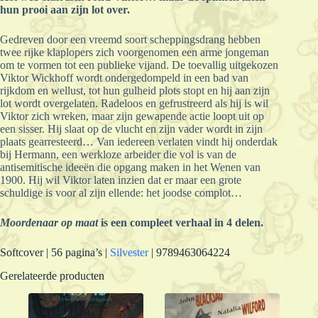
hun prooi aan zijn lot over.
Gedreven door een vreemd soort scheppingsdrang hebben
twee rijke klaplopers zich voorgenomen een arme jongeman
om te vormen tot een publieke vijand. De toevallig uitgekozen
Viktor Wickhoff wordt ondergedompeld in een bad van
rijkdom en wellust, tot hun gulheid plots stopt en hij aan zijn
lot wordt overgelaten. Radeloos en gefrustreerd als hij is wil
Viktor zich wreken, maar zijn gewapende actie loopt uit op
een sisser. Hij slaat op de vlucht en zijn vader wordt in zijn
plaats gearresteerd… Van iedereen verlaten vindt hij onderdak
bij Hermann, een werkloze arbeider die vol is van de
antisemitische ideeën die opgang maken in het Wenen van
1900. Hij wil Viktor laten inzien dat er maar een grote
schuldige is voor al zijn ellende: het joodse complot…
Moordenaar op maat
is een compleet verhaal in 4 delen.
Softcover | 56 pagina’s |
Silvester
| 9789463064224
Gerelateerde producten