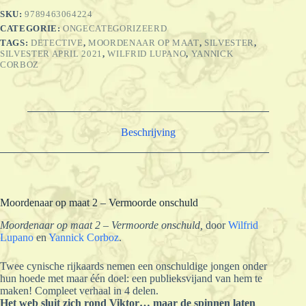
SKU:
9789463064224
CATEGORIE:
ONGECATEGORIZEERD
TAGS:
DETECTIVE
,
MOORDENAAR OP MAAT
,
SILVESTER
,
SILVESTER APRIL 2021
,
WILFRID LUPANO
,
YANNICK
CORBOZ
Beschrijving
Moordenaar op maat 2 – Vermoorde onschuld
Moordenaar op maat 2 – Vermoorde onschuld,
door
Wilfrid
Lupano
en
Yannick Corboz
.
Twee cynische rijkaards nemen een onschuldige jongen onder
hun hoede met maar één doel: een publieksvijand van hem te
maken! Compleet verhaal in 4 delen.
Het web sluit zich rond Viktor… maar de spinnen laten