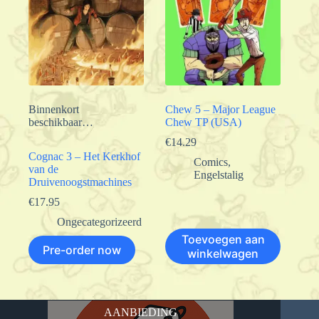
Binnenkort
Chew 5 – Major League
beschikbaar…
Chew TP (USA)
€
14.29
Cognac 3 – Het Kerkhof
Comics
,
van de
Engelstalig
Druivenoogstmachines
€
17.95
Ongecategorizeerd
Toevoegen aan
Pre-order now
winkelwagen
AANBIEDING