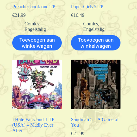
Preacher book one TP
Paper Girls 5 TP
€
21.99
€
16.49
Comics
,
Comics
,
Engelstalig
Engelstalig
Toevoegen aan
Toevoegen aan
winkelwagen
winkelwagen
I Hate Fairyland 1 TP
Sandman 5 – A Game of
(USA) – Madly Ever
You
After
€
21.99