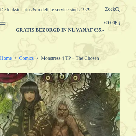
Ga
naar
Zoek
De leukste strips & redelijke service sinds 1979.
de
inhoud
€
0.00
Winkelwagen
GRATIS BEZORGD IN NL VANAF €35,-
Home
Comics
Monstress 4 TP – The Chosen