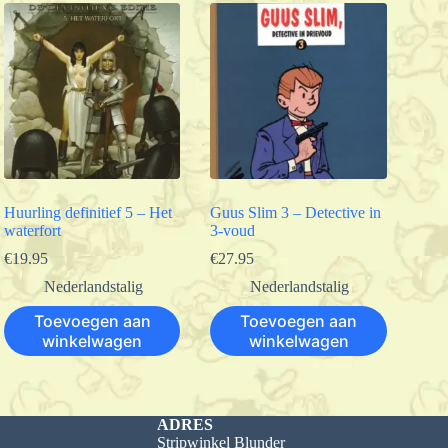
Huurling definitief 5 – Het
Guus Slim 3 – Detective in
waterfort
3-voud
€
19.95
€
27.95
Nederlandstalig
Nederlandstalig
Toevoegen aan
Toevoegen aan
winkelwagen
winkelwagen
ADRES
Stripwinkel Blunder