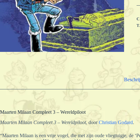
-
W
a
C
T
Beschri
Maarten Milaan Compleet 3 – Wereldpiloot
Maarten Milaan Compleet 3 – Wereldpiloot
, door
Christian Godard
.
“Maarten Milaan is een vrije vogel, die met zijn oude vliegtuigje, de ‘P