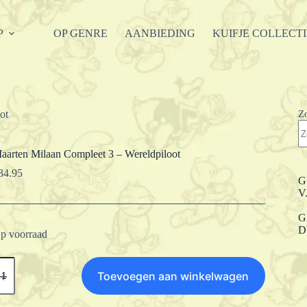
P
OP GENRE
AANBIEDING
KUIFJE COLLECT
Z
ot
aarten Milaan Compleet 3 – Wereldpiloot
34.95
G
V
G
D
p voorraad
aarten
ilaan
Toevoegen aan winkelwagen
ompleet