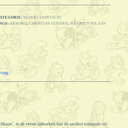
ereldpiloot
antal
ATEGORIE:
NEDERLANDSTALIG
AGS:
ARBORIS
,
CHRISTIAN GODARD
,
MAARTEN MILAAN
jving
elikaan’, in de verste uithoeken van de aardbol transport- en