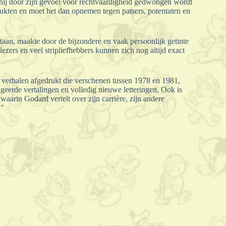
n hij door zijn gevoel voor rechtvaardigheid gedwongen wordt
drukten en moet het dan opnemen tegen patsers, potentaten en
taan, maakte door de bijzondere en vaak persoonlijk getinte
ezers en veel stripliefhebbers kunnen zich nog altijd exact
e verhalen afgedrukt die verschenen tussen 1978 en 1981,
igeerde vertalingen en volledig nieuwe letteringen. Ook is
aarin Godard vertelt over zijn carrière, zijn andere
.”