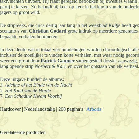
taxivluchten uitvoert. Hij raakt geregeld betrokken bij kwesties waari
partij te kiezen. Zo belandt hij keer op keer in het kamp van de onder
jagers op groot wild.
De stripreeks, die circa dertig jaar lang in het weekblad
Kuifje
heeft ges
scenario’s van
Christian Godard
grote indruk op meerdere generaties l
bepaalde verhalen herinneren.
In deze derde van in totaal vier bundelingen worden chronologisch all
inclusief de moeilijker te vinden korte verhalen, met waar nodig gecorr
weer een groot door
Patrick Gaumer
samengesteld dossier aanwezig, w
langlopende strip
Norbert & Kari
, en over het ontstaan van elk verhaal
Deze uitgave bundelt de albums:
3. Adeline of het Einde van de Nacht
5. Het Kind van de Horde
7.
Een Schaduw Kwam Voorbij
Hardcover | Nederlandstalig | 208 pagina’s |
Arboris
|
Gerelateerde producten