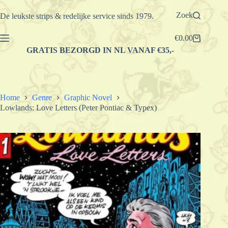
Ga
naar
Zoek
De leukste strips & redelijke service sinds 1979.
de
inhoud
€
0.00
Winkelwagen
GRATIS BEZORGD IN NL VANAF €35,-
Home
Genre
Graphic Novel
Lowlands: Love Letters (Peter Pontiac & Typex)