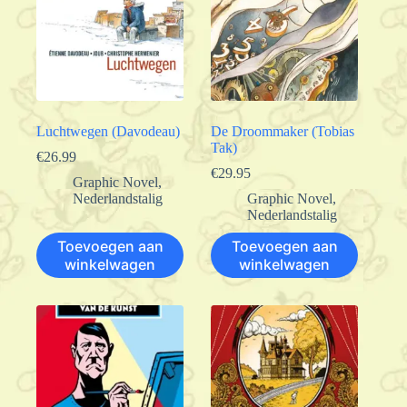
Luchtwegen (Davodeau)
De Droommaker (Tobias
Tak)
€
26.99
€
29.95
Graphic Novel
,
Nederlandstalig
Graphic Novel
,
Nederlandstalig
Toevoegen aan
Toevoegen aan
winkelwagen
winkelwagen