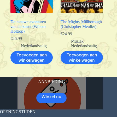
De nieuwe avonturen
The Mighty Millborough
van de kunst (Willem
(Christopher Meuller)
Holtrop)
€
24.99
€
26.99
Muziek
,
Nederlandstalig
Nederlandstalig
Toevoegen aan
Toevoegen aan
winkelwagen
winkelwagen
AANBIEDING
Winkel nu
OPENINGSTIJDEN