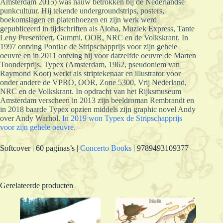
Amsterdam 2015) was nauw betrokken bij de Nederlandse
punkcultuur. Hij tekende undergroundstrips, posters,
boekomslagen en platenhoezen en zijn werk werd
gepubliceerd in tijdschriften als Aloha, Muziek Express, Tante
Leny Presenteert, Gummi, OOR, NRC en de Volkskrant. In
1997 ontving Pontiac de Stripschapprijs voor zijn gehele
oeuvre en in 2011 ontving hij voor datzelfde oeuvre de Marten
Toonderprijs. Typex (Amsterdam, 1962, pseudoniem van
Raymond Koot) werkt als striptekenaar en illustrator voor
onder andere de VPRO, OOR, Zone 5300, Vrij Nederland,
NRC en de Volkskrant. In opdracht van het Rijksmuseum
Amsterdam verscheen in 2013 zijn beeldroman Rembrandt en
in 2018 baarde Typex opzien middels zijn graphic novel Andy
over Andy Warhol.
In 2019 won Typex de Stripschapprijs
voor zijn gehele oeuvre.
Softcover | 60 paginas’s |
Concerto Books
| 9789493109377
Gerelateerde producten