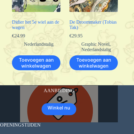
Didier het 5e wiel aan de
De Droommaker (Tobias
wagen
Tak)
€
24.99
€
29.95
Nederlandstalig
Graphic Novel
,
Nederlandstalig
Toevoegen aan
Toevoegen aan
winkelwagen
winkelwagen
AANBIEDING
Winkel nu
OPENINGSTIJDEN