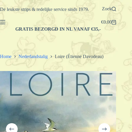
Ga
naar
Zoek
De leukste strips & redelijke service sinds 1979.
de
inhoud
€
0.00
Winkelwagen
GRATIS BEZORGD IN NL VANAF €35,-
Home
Nederlandstalig
Loire (Étienne Davodeau)