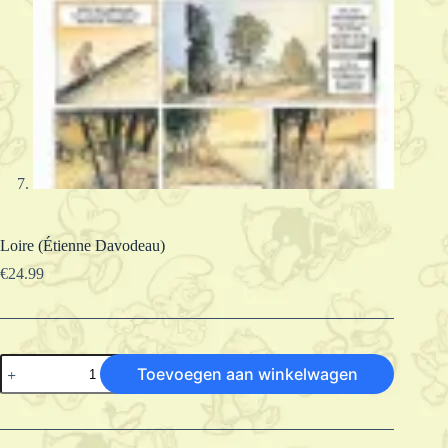
Loire (Étienne Davodeau)
€
24.99
Loire
Toevoegen aan winkelwagen
(Étienne
Davodeau)
aantal