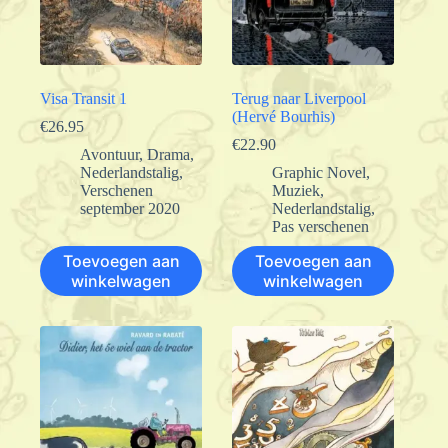
Visa Transit 1
Terug naar Liverpool
(Hervé Bourhis)
€
26.95
€
22.90
Avontuur
,
Drama
,
Nederlandstalig
,
Graphic Novel
,
Verschenen
Muziek
,
september 2020
Nederlandstalig
,
Pas verschenen
Toevoegen aan
Toevoegen aan
winkelwagen
winkelwagen