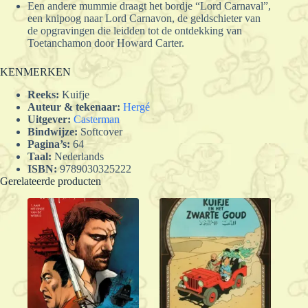
Een andere mummie draagt het bordje “Lord Carnaval”,
een knipoog naar Lord Carnavon, de geldschieter van
de opgravingen die leidden tot de ontdekking van
Toetanchamon door Howard Carter.
KENMERKEN
Reeks:
Kuifje
Auteur & tekenaar:
Hergé
Uitgever:
Casterman
Bindwijze:
Softcover
Pagina’s:
64
Taal:
Nederlands
ISBN:
9789030325222
Gerelateerde producten