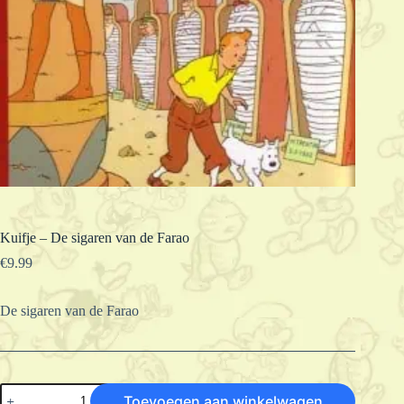
Kuifje – De sigaren van de Farao
€
9.99
De sigaren van de Farao
Kuifje
Toevoegen aan winkelwagen