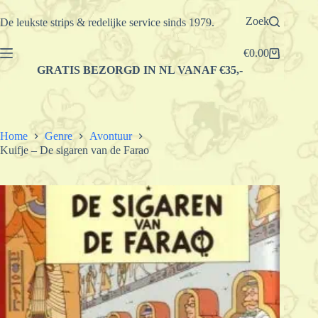
Ga
naar
Zoek
De leukste strips & redelijke service sinds 1979.
de
inhoud
€
0.00
Winkelwagen
GRATIS BEZORGD IN NL VANAF €35,-
Home
Genre
Avontuur
Kuifje – De sigaren van de Farao