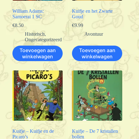
William Adams:
Kuifje en het Zwarte
Samoerai 1 SC
Goud
€
8.50
€
9.99
Historisch
,
Avontuur
Ongecategorizeerd
Toevoegen aan
Toevoegen aan
winkelwagen
winkelwagen
Kuifje – Kuifje en de
Kuifje – De 7 kristallen
Picaro’s
bollen