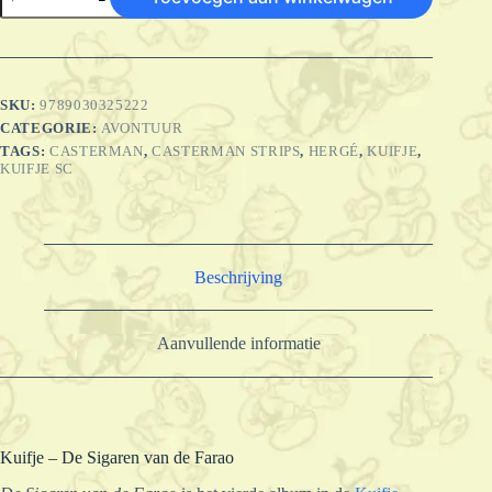
-
De
sigaren
van
de
Farao
SKU:
9789030325222
aantal
CATEGORIE:
AVONTUUR
TAGS:
CASTERMAN
,
CASTERMAN STRIPS
,
HERGÉ
,
KUIFJE
,
KUIFJE SC
Beschrijving
Aanvullende informatie
Kuifje – De Sigaren van de Farao