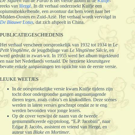
De Sigaren van de Farao
is het vierde album in de
Kuifje
-
reeks van
Hergé
. In dit verhaal onderzoekt Kuifje een
opiumsmokkelbende, een avontuur dat hem voert naar het
Midden-Oosten en Zuid-Azië. Het verhaal wordt vervolgd in
De Blauwe Lotus
, dat zich afspeelt in China.
PUBLICATIEGESCHIEDENIS
Het verhaal verscheen oorspronkelijk van 1932 tot 1934 in
Le
Petit Vingtième
, de jeugdbijlage van
Le Vingtième Siècle
, en
werd gedrukt in zwart-wit. In 1955 werd het album ingekleurd
en naar het Nederlands vertaald. De herziene kleuruitgave
bevatte enkele aanpassingen ten opzichte van de eerste versie.
LEUKE WEETJES
In de oorspronkelijke versie kwam Kuifje tijdens zijn
tocht door ondergrondse gangen angstaanjagende
dieren tegen, zoals cobra’s en krokodillen. Deze scènes
werden in latere versies geschrapt omdat ze te eng
werden bevonden voor jonge lezers.
Op de cover verwijst de naam van de tweede
gemummificeerde egyptoloog, “E.P. Jacobini”, naar
Edgar P. Jacobs, assistent en vriend van Hergé, en
auteur van
Blake en Mortimer
.