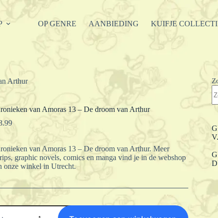
P
OP GENRE
AANBIEDING
KUIFJE COLLECT
Z
an Arthur
ronieken van Amoras 13 – De droom van Arthur
8.99
G
V
ronieken van Amoras 13 – De droom van Arthur. Meer
G
trips, graphic novels, comics en manga vind je in de webshop
D
n onze winkel in Utrecht.
ronieken
an