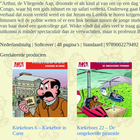
“Arthur, de Vliegende Aap, droomde er als kind al van om op een dag wild
Congo, waar hij een gids inhuurt en op safari vertrekt. Onderweg gaat he
verhaal dat nooit verteld werd en dat Jerom en Lambik te horen krijgen
Intussen wil de politie weten of er een link bestaat tussen de jonge s
van haar dood een gastcollege gaf. Wiske vindt dat alles veel te traag 
uitkomst is minder spectaculair dan ze verwachtten, maar is professor
Nederlandstalig | Softcover | 48 pagina’s | Standaard | 9789002279492
Gerelateerde producten
Kiekeboes 6 – Kiekeboe in
Kiekeboes 22 – De
Carre
omgekeerde piramide