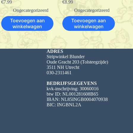
€
7.99
€
8.99
Ongecategorizeerd
Ongecategorizeerd
Toevoegen aan
Toevoegen aan
winkelwagen
winkelwagen
ADRES
Stripwinkel Blunder
Oude Gracht 203 (Tolsteegzijde)
3511 NH Utrecht
030-2311461
BEDRIJFSGEGEVENS
kvk-inschrijving: 30060016
btw ID: NL001281608B65
IBAN: NL85INGB0004070938
BIC: INGBNL2A