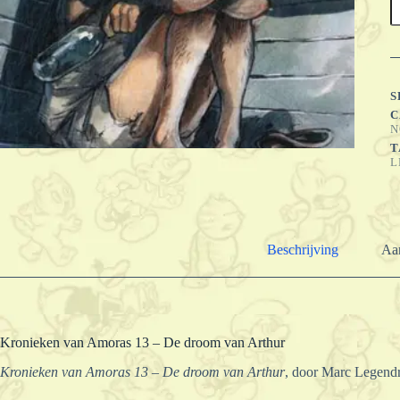
A
1
-
D
d
v
S
A
C
a
N
T
L
Beschrijving
Aan
Kronieken van Amoras 13 – De droom van Arthur
Kronieken van Amoras 13 – De droom van Arthur
, door Marc Legend