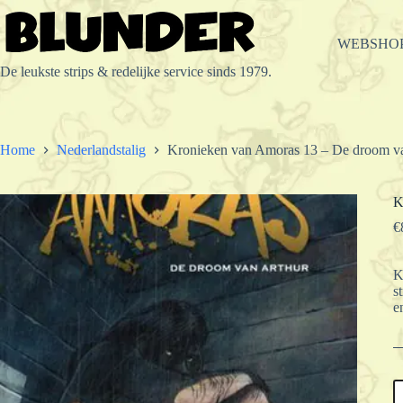
Ga
naar
de
WEBSHO
inhoud
De leukste strips & redelijke service sinds 1979.
Home
Nederlandstalig
Kronieken van Amoras 13 – De droom v
K
€
K
s
e
K
v