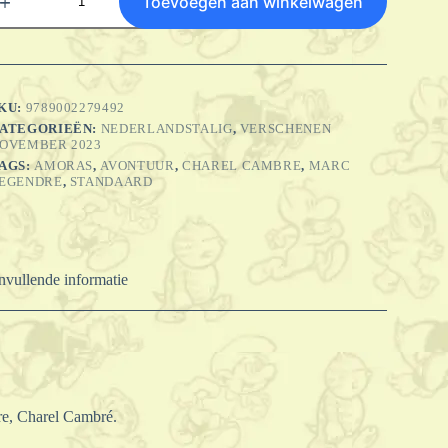
Toevoegen aan winkelwagen
moras
3
e
room
an
KU:
9789002279492
rthur
ATEGORIEËN:
NEDERLANDSTALIG
,
VERSCHENEN
antal
OVEMBER 2023
AGS:
AMORAS
,
AVONTUUR
,
CHAREL CAMBRE
,
MARC
EGENDRE
,
STANDAARD
vullende informatie
re, Charel Cambré.