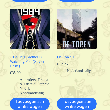
1984: Big Brother Is
De Toren 1
Watching You (Xavier
€
12.25
Coste)
Nederlandstalig
€
35.00
Aanraders
,
Drama
& Literair
,
Graphic
Novel
,
Nederlandstalig
Toevoegen aan
Toevoegen aan
winkelwagen
winkelwagen