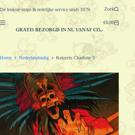
Ga
naar
Zoek
De leukste strips & redelijke service sinds 1979.
de
inhoud
€
0.00
Winkelwagen
GRATIS BEZORGD IN NL VANAF €35,-
Home
Nederlandstalig
Keizerin Charlotte 3