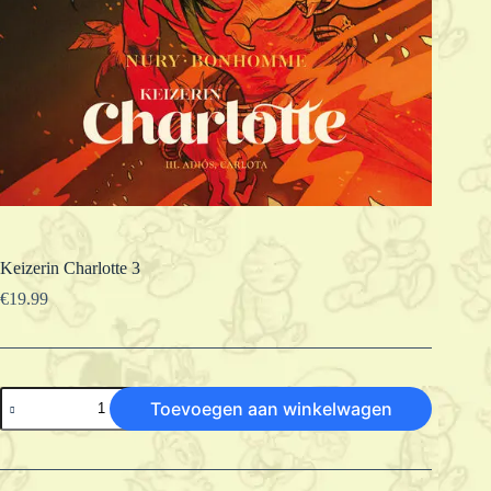
Keizerin Charlotte 3
€
19.99
Keizerin
Toevoegen aan winkelwagen
Charlotte
3
aantal