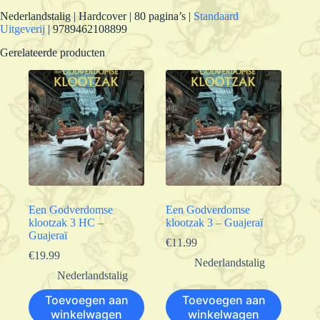
Nederlandstalig | Hardcover | 80 pagina’s |
Standaard
Uitgeverij
| 9789462108899
Gerelateerde producten
Een Godverdomse
Een Godverdomse
klootzak 3 HC –
klootzak 3 – Guajeraï
Guajeraï
€
11.99
€
19.99
Nederlandstalig
Nederlandstalig
Toevoegen aan
Toevoegen aan
winkelwagen
winkelwagen