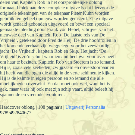
delen van Kapitein Rob in het oorspronkelijke oblong
formaat. Uniek aan deze complete uitgave is dat hiervoor de
originele tekeningen van de tekenaar Pieter Kuhn worden
gebruikt en geheel opnieuw worden gerasterd. Elke uitgave
wordt genaaid gebonden uitgevoerd en bevat een speciaal
gemaakte inleiding door Frank von Hebel, schrijver van het
nieuwste deel van Kapitein Rob ‘De laatste reis van De
Vrijheid’, getekend door Fred de Heij. De drie hoofdrollen in
het komende verhaal zijn weggelegd voor het zeewaardig
jacht ‘De Vrijheid’, kapitein Rob en Skip. Het jacht ‘De
Vrijheid’ is zo’n schuit waar iemand heel wat voor over heeft
om haar te bezitten. Kapitein Rob van Stoerem is zo iemand.
Hij is, zoals vele zeelieden, zwijgzaam en onverstoorbaar en
hij heeft van die ogen die altijd in de verte schijnen te kijken.
Hij is de kalmte in eigen persoon en zo iemand die alle
moeilijkheden overwint. En dat moet ook wel, want het is
gek, maar waar hij ook met zijn schip vaart, altijd beleeft hij
spannende en vreemde avonturen.
Hardcover oblong | 108 pagina’s |
Uitgeverij Personalia
|
9789492840677