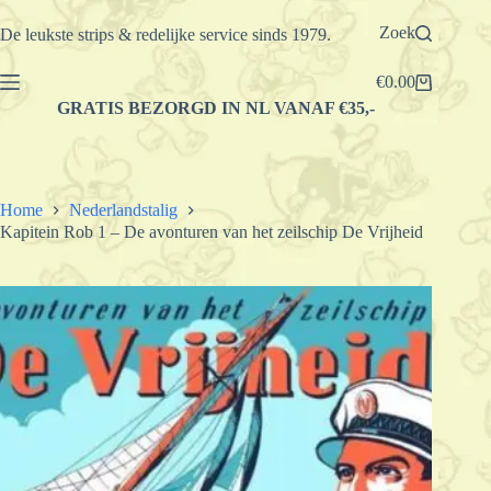
Ga
naar
Zoek
De leukste strips & redelijke service sinds 1979.
de
inhoud
€
0.00
Winkelwagen
GRATIS BEZORGD IN NL VANAF €35,-
Home
Nederlandstalig
Kapitein Rob 1 – De avonturen van het zeilschip De Vrijheid