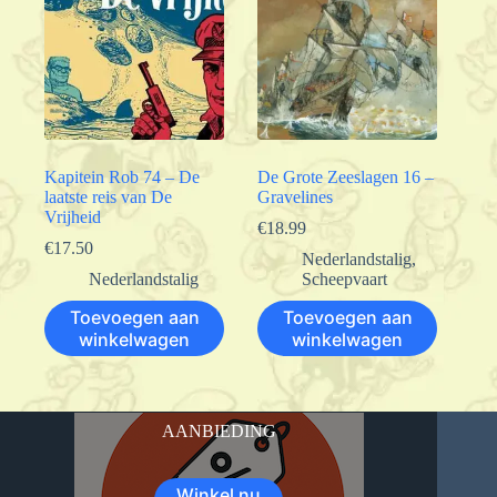
Kapitein Rob 74 – De
De Grote Zeeslagen 16 –
laatste reis van De
Gravelines
Vrijheid
€
18.99
€
17.50
Nederlandstalig
,
Nederlandstalig
Scheepvaart
Toevoegen aan
Toevoegen aan
winkelwagen
winkelwagen
AANBIEDING
Winkel nu