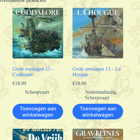
Gerelateerde producten
Grote zeeslagen 15 –
Grote zeeslagen 13 – La
Cuddalore
Hougue
€
18.99
€
18.99
Scheepvaart
Nederlandstalig
,
Scheepvaart
Toevoegen aan
Toevoegen aan
winkelwagen
winkelwagen