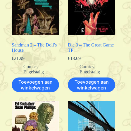
Sandman 2 – The Doll’s
Die 3 – The Great Game
House
TP
€
21.99
€
18.69
Comics
,
Comics
,
Engelstalig
Engelstalig
Toevoegen aan
Toevoegen aan
winkelwagen
winkelwagen