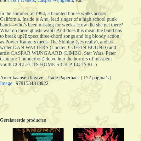
door
Dan Watters
,
Caspar Wijngaard
, e.a.
In the summer of 1994, a haunted house walks across
California. Inside is Ami, lead singer of a high school punk
band—who’s been missing for weeks. How did she get there?
What do these ghosts want? And does this mean the band has
to break up?Expect three-chord songs and big bloody action
as Power Rangers meets The Shining (yes really), and as
writer DAN WATTERS (Lucifer, COFFIN BOUND) and
artist CASPAR WIJNGAARD (LIMBO, Star Wars, Peter
Cannon: Thunderbolt) delve into the horrors of misspent
youth.COLLECTS HOME SICK PILOTS #1-5
Amerikaanse Uitgave | Trade Paperback | 152 pagina’s |
Image
| 9781534318922
Gerelateerde producten