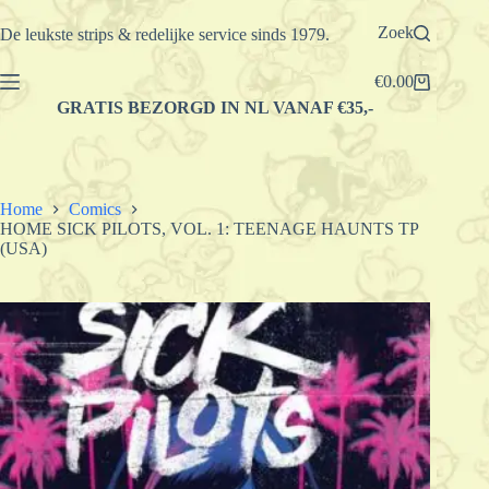
Ga
naar
Zoek
De leukste strips & redelijke service sinds 1979.
de
inhoud
€
0.00
Winkelwagen
GRATIS BEZORGD IN NL VANAF €35,-
Home
Comics
HOME SICK PILOTS, VOL. 1: TEENAGE HAUNTS TP
(USA)