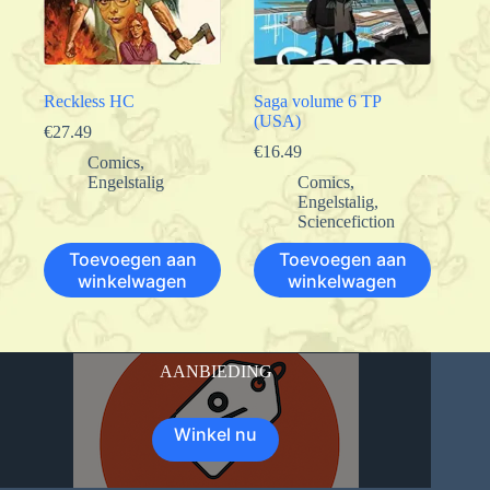
Reckless HC
Saga volume 6 TP
(USA)
€
27.49
€
16.49
Comics
,
Engelstalig
Comics
,
Engelstalig
,
Sciencefiction
Toevoegen aan
Toevoegen aan
winkelwagen
winkelwagen
AANBIEDING
Winkel nu