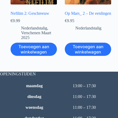
Nefilim 2: Geschreeuw
Op Mars_ 2 – De eenlingen
€
9.99
€
9.95
Nederlandstalig
,
Nederlandstalig
Verschenen Maart
2025
Toevoegen aan
Toevoegen aan
winkelwagen
winkelwagen
OPENINGSTIJDEN
maandag
13:00 – 17:30
dinsdag
11:00 – 17:30
woensdag
11:00 – 17:30