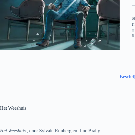
S
C
T
R
Beschri
Het Weeshuis
Het Weeshuis
, door Sylvain Runberg en Luc Brahy.