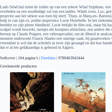
Ludo Sénéchal ruimt de zolder op van een zekere Wlad Sziplman, een ve
overleden na een noodlottige val van een ladder. Wlads zoon, Luc, geef
projector aan het steken was toen hij stierf. Thuis, in Marq-en- Baroeu
hulp in van zijn ex, politie-inspectrice Lucie Henebelle. In het ziekenhu
beelden en zijn plotse blindheid. Lucie bekijkt de film ook, maar bij h
scalpel wordt bewerkt, meisjes die konijnen afslachten, een andere die 
beroep op Claude Poignet, een videospecialist, om de filmrol te analys
moment onderzoekt Franck Sharko een smerige zaak: bij graafwerken voo
vreemdste is wel dat de schedels in twee zijn gezaagd en dat hun hand
dat er al iets gelijkaardigs is gebeurd in Algiers.
Softcover | 104 pagina’s |
Daedalus
| 9789463943444
Gerelateerde producten