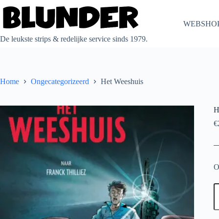
Ga
naar
de
WEBSHO
inhoud
De leukste strips & redelijke service sinds 1979.
Home
Ongecategorizeerd
Het Weeshuis
H
€
O
H
W
a