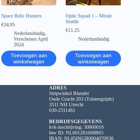
Space Relic Hunters
Optic Squad 1 – Missie
Seattle
€
34.95
€
11.25
Nederlandstalig
,
Verschenen April
Nederlandstalig
2024
Toevoegen aan
Toevoegen aan
winkelwagen
winkelwagen
ADRES
Stripwinkel Blunder
Oude Gracht 203 (Tolsteegzijde)
3511 NH Utrecht
030-2311461
BEDRIJFSGEGEVENS
kvk-inschrijving: 30060016
btw ID: NL001281608B65
IBAN: NL85INGB0004070938