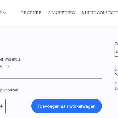
P
OP GENRE
AANBIEDING
KUIFJE COLLECT
Z
et Weeshuis
20.50
G
V
G
D
p voorraad
et
eeshuis
Toevoegen aan winkelwagen
antal