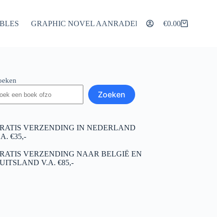
IBLES
GRAPHIC NOVEL AANRADERS
ARTIKELEN
€
0.00
Winkelwagen
oeken
Zoeken
RATIS VERZENDING IN NEDERLAND
.A. €35,-
RATIS VERZENDING NAAR BELGIË EN
UITSLAND V.A. €85,-