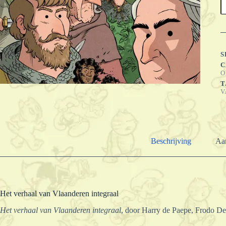
v
V
i
a
S
C
O
T
V
Beschrijving
Aan
Het verhaal van Vlaanderen integraal
Het verhaal van Vlaanderen integraal
, door Harry de Paepe, Frodo De