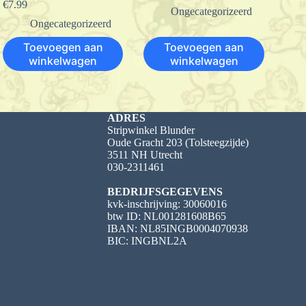
€
7.99
Ongecategorizeerd
Ongecategorizeerd
Toevoegen aan
Toevoegen aan
winkelwagen
winkelwagen
ADRES
Stripwinkel Blunder
Oude Gracht 203 (Tolsteegzijde)
3511 NH Utrecht
030-2311461
BEDRIJFSGEGEVENS
kvk-inschrijving: 30060016
btw ID: NL001281608B65
IBAN: NL85INGB0004070938
BIC: INGBNL2A