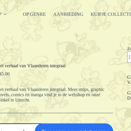
P
OP GENRE
AANBIEDING
KUIFJE COLLECT
Z
et verhaal van Vlaanderen integraal
45.00
G
V
et verhaal van Vlaanderen integraal. Meer strips, graphic
G
ovels, comics en manga vind je in de webshop en onze
D
inkel in Utrecht.
et
erhaal