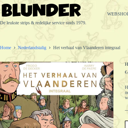
Ga
naar
de
WEBSHO
inhoud
De leukste strips & redelijke service sinds 1979.
Home
Nederlandstalig
Het verhaal van Vlaanderen integraal
H
€
H
n
w
H
v