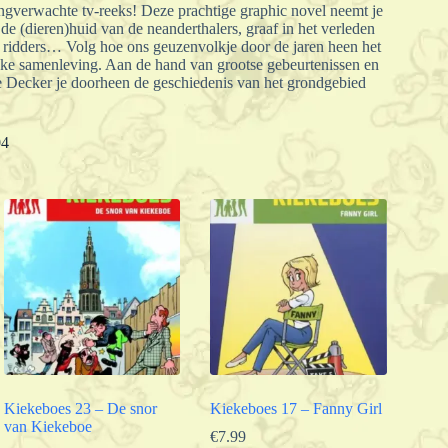
ngverwachte tv-reeks! Deze prachtige graphic novel neemt je
 (dieren)huid van de neanderthalers, graaf in het verleden
 ridders… Volg hoe ons geuzenvolkje door de jaren heen het
jke samenleving. Aan de hand van grootse gebeurtenissen en
e Decker je doorheen de geschiedenis van het grondgebied
04
Kiekeboes 23 – De snor
Kiekeboes 17 – Fanny Girl
van Kiekeboe
€
7.99