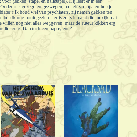
voor gekken, stapel en halfstapel). Hij leert er in een
 (‘Onder ons gezegd en gezwegen, met elf sociopaten heb je
hiater (‘Ik houd wel van psychiaters, zij nemen gekken ten
t heb ik nog nooit gezien – er is zelfs iemand die toekijkt dat
We willen nog niet alles weggeven, maar de auteur kikkert erg
 familie terug. Dan toch een happy end?