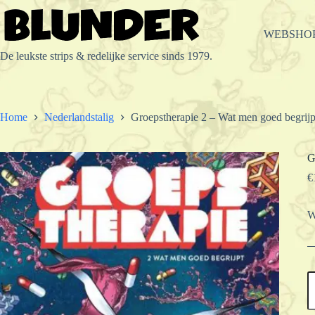
Ga
naar
de
WEBSHO
inhoud
De leukste strips & redelijke service sinds 1979.
Home
Nederlandstalig
Groepstherapie 2 – Wat men goed begrijp
G
€
W
G
2
-
W