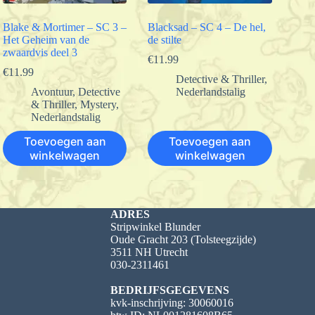
Blake & Mortimer – SC 3 –
Blacksad – SC 4 – De hel,
Het Geheim van de
de stilte
zwaardvis deel 3
€
11.99
€
11.99
Detective & Thriller
,
Avontuur
,
Detective
Nederlandstalig
& Thriller
,
Mystery
,
Nederlandstalig
Toevoegen aan
Toevoegen aan
winkelwagen
winkelwagen
ADRES
Stripwinkel Blunder
Oude Gracht 203 (Tolsteegzijde)
3511 NH Utrecht
030-2311461
BEDRIJFSGEGEVENS
kvk-inschrijving: 30060016