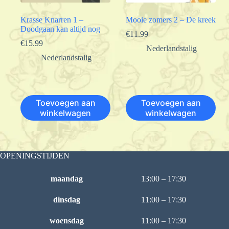
Krasse Knarren 1 –
Mooie zomers 2 – De kreek
Doodgaan kan altijd nog
€
11.99
€
15.99
Nederlandstalig
Nederlandstalig
Toevoegen aan
Toevoegen aan
winkelwagen
winkelwagen
OPENINGSTIJDEN
maandag
13:00 – 17:30
dinsdag
11:00 – 17:30
woensdag
11:00 – 17:30