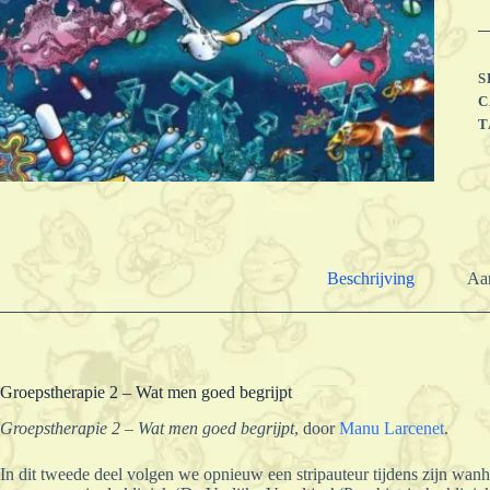
m
g
b
a
S
C
T
Beschrijving
Aan
Groepstherapie 2 – Wat men goed begrijpt
Groepstherapie 2 – Wat men goed begrijpt
, door
Manu Larcenet
.
In dit tweede deel volgen we opnieuw een stripauteur tijdens zijn wanhop