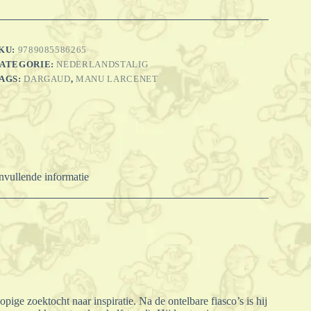
en
oed
egrijpt
antal
KU:
9789085586265
ATEGORIE:
NEDERLANDSTALIG
AGS:
DARGAUD
,
MANU LARCENET
vullende informatie
ige zoektocht naar inspiratie. Na de ontelbare fiasco’s is hij