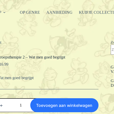
P
OP GENRE
AANBIEDING
KUIFJE COLLECT
Z
t
roepstherapie 2 – Wat men goed begrijpt
16.99
G
V
at men goed begrijpt
G
D
roepstherapie
Toevoegen aan winkelwagen
at