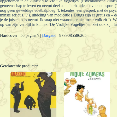
opgenomen in de kliniek ‘De Vrolijke Vogeltjes’ (Psychiatrische kliniek 
gemeenschap te leven en neemt deel aan allerhande activiteiten: sport
nog geen geweldige voetbalploeg.’), tekenles, een gesprek met de psyc
minste serieus…’), uitdeling van medicatie (‘Drugs zijn er gratis en – da
je de juiste dosis neemt. Ik snap niet waarom er niet meer volk zit.’). 
op van zijn verblijf in kliniek ‘De Vrolijke Vogeltjes’ en ziet ook zijn
Hardcover | 56 pagina’s |
Dargaud
| 9789085586265
Gerelateerde producten