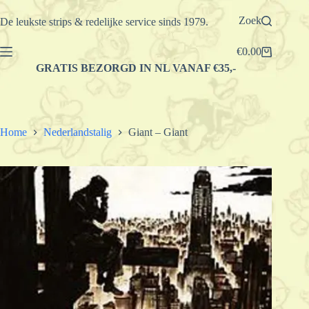
Ga
naar
Zoek
De leukste strips & redelijke service sinds 1979.
de
inhoud
€
0.00
Winkelwagen
GRATIS BEZORGD IN NL VANAF €35,-
Home
Nederlandstalig
Giant – Giant