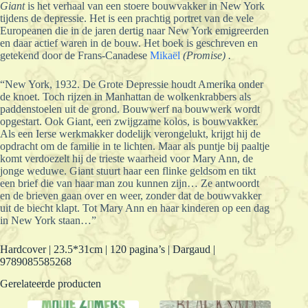
Giant
is het verhaal van een stoere bouwvakker in New York
tijdens de depressie. Het is een prachtig portret van de vele
Europeanen die in de jaren dertig naar New York emigreerden
en daar actief waren in de bouw. Het boek is geschreven en
getekend door de Frans-Canadese
Mikaël
(Promise) .
“New York, 1932. De Grote Depressie houdt Amerika onder
de knoet. Toch rijzen in Manhattan de wolkenkrabbers als
paddenstoelen uit de grond. Bouwwerf na bouwwerk wordt
opgestart. Ook Giant, een zwijgzame kolos, is bouwvakker.
Als een Ierse werkmakker dodelijk verongelukt, krijgt hij de
opdracht om de familie in te lichten. Maar als puntje bij paaltje
komt verdoezelt hij de trieste waarheid voor Mary Ann, de
jonge weduwe. Giant stuurt haar een flinke geldsom en tikt
een brief die van haar man zou kunnen zijn… Ze antwoordt
en de brieven gaan over en weer, zonder dat de bouwvakker
uit de biecht klapt. Tot Mary Ann en haar kinderen op een dag
in New York staan…”
Hardcover | 23.5*31cm | 120 pagina’s | Dargaud |
9789085585268
Gerelateerde producten