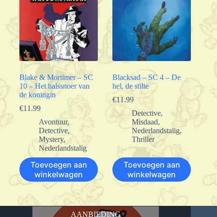
Blake & Mortimer – SC
Blacksad – SC 4 – De
10 – Het halssnoer van
hel, de stilte
de koningin
€
11.99
€
11.99
Detective
,
Avontuur
,
Misdaad
,
Detective
,
Nederlandstalig
,
Mystery
,
Thriller
Nederlandstalig
Toevoegen aan
Toevoegen aan
winkelwagen
winkelwagen
AANBIEDING