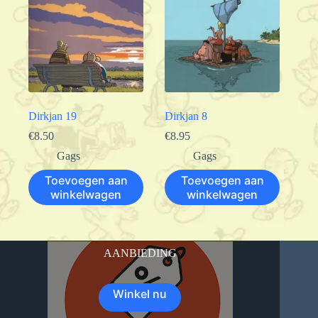
Dirkjan 19
Dirkjan 8
€
8.50
€
8.95
Gags
Gags
Toevoegen aan
Toevoegen aan
winkelwagen
winkelwagen
AANBIEDING
Winkel nu