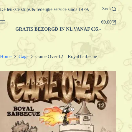
Ga
naar
Zoek
De leukste strips & redelijke service sinds 1979.
de
inhoud
€
0.00
Winkelwagen
GRATIS BEZORGD IN NL VANAF €35,-
Home
Gags
Game Over 12 – Royal barbecue