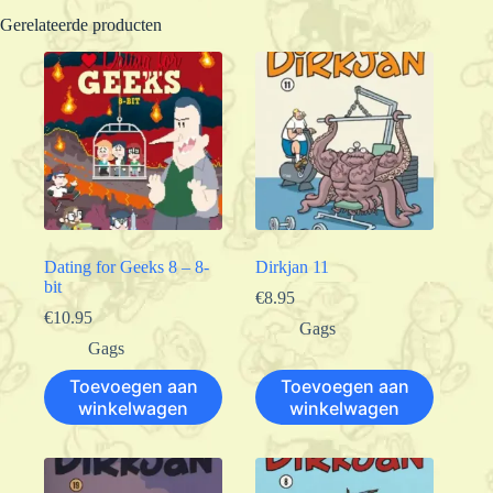
Gerelateerde producten
Dating for Geeks 8 – 8-
Dirkjan 11
bit
€
8.95
€
10.95
Gags
Gags
Toevoegen aan
Toevoegen aan
winkelwagen
winkelwagen