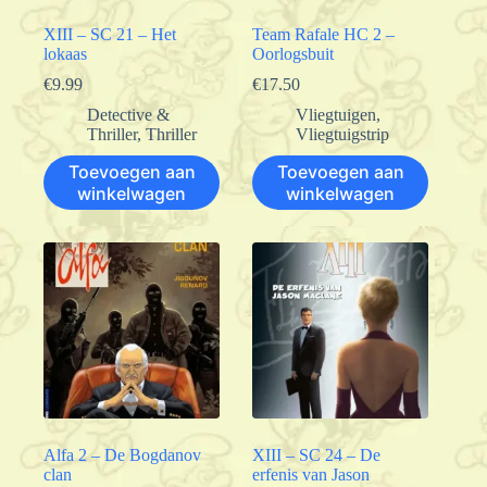
XIII – SC 21 – Het
Team Rafale HC 2 –
lokaas
Oorlogsbuit
€
9.99
€
17.50
Detective &
Vliegtuigen
,
Thriller
,
Thriller
Vliegtuigstrip
Toevoegen aan
Toevoegen aan
winkelwagen
winkelwagen
Alfa 2 – De Bogdanov
XIII – SC 24 – De
clan
erfenis van Jason