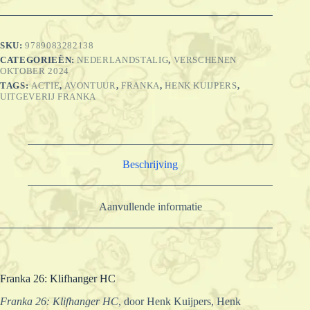
HC
aantal
SKU:
9789083282138
CATEGORIEËN:
NEDERLANDSTALIG
,
VERSCHENEN
OKTOBER 2024
TAGS:
ACTIE
,
AVONTUUR
,
FRANKA
,
HENK KUIJPERS
,
UITGEVERIJ FRANKA
Beschrijving
Aanvullende informatie
Franka 26: Klifhanger HC
Franka 26: Klifhanger HC
, door Henk Kuijpers, Henk