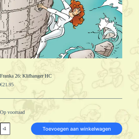
Franka 26: Klifhanger HC
€
21.95
Op voorraad
Franka
Toevoegen aan winkelwagen
26:
Klifhanger