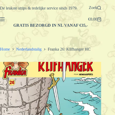
Ga
naar
Zoek
De leukste strips & redelijke service sinds 1979.
de
inhoud
€
0.00
Winkelwagen
GRATIS BEZORGD IN NL VANAF €35,-
Home
Nederlandstalig
Franka 26: Klifhanger HC