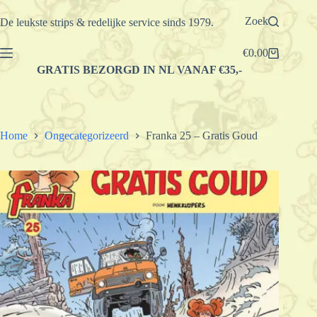
Ga
naar
Zoek
De leukste strips & redelijke service sinds 1979.
de
inhoud
€
0.00
Winkelwagen
GRATIS BEZORGD IN NL VANAF €35,-
Home
Ongecategorizeerd
Franka 25 – Gratis Goud