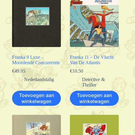
Franka 9 Luxe –
Franka 11 – De Vlucht
Moordende Concurrentie
Van De Atlantis
€
49.95
€
10.50
Nederlandstalig
Detective &
Thriller
Toevoegen aan
Toevoegen aan
winkelwagen
winkelwagen