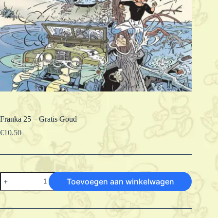
Franka 25 – Gratis Goud
€
10.50
Franka
Toevoegen aan winkelwagen
25
-
Gratis
Goud
aantal