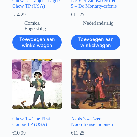
Chew 5 – Major League
De Vier van Bakerstreet
Chew TP (USA)
5 – De Moriarty-erfenis
€
14.29
€
11.25
Comics
,
Nederlandstalig
Engelstalig
Toevoegen aan
Toevoegen aan
winkelwagen
winkelwagen
Chew 1 – The First
Aspis 3 – Twee
Course TP (USA)
Noordfranse indianen
€
10.99
€
11.25