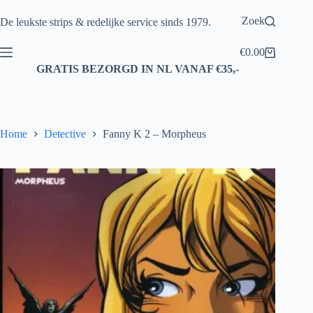
Ga
naar
Zoek
De leukste strips & redelijke service sinds 1979.
de
inhoud
€
0.00
Winkelwagen
GRATIS BEZORGD IN NL VANAF €35,-
Home
Detective
Fanny K 2 – Morpheus