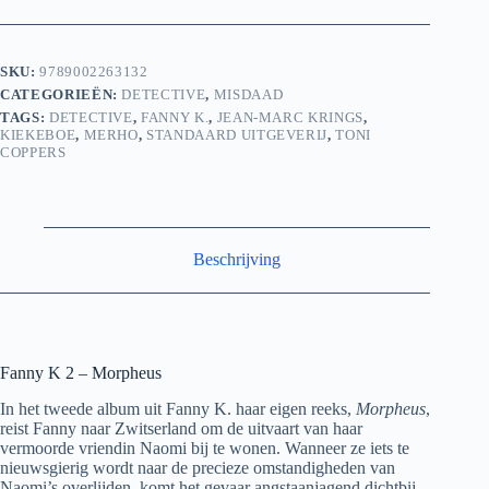
SKU:
9789002263132
CATEGORIEËN:
DETECTIVE
,
MISDAAD
TAGS:
DETECTIVE
,
FANNY K.
,
JEAN-MARC KRINGS
,
KIEKEBOE
,
MERHO
,
STANDAARD UITGEVERIJ
,
TONI
COPPERS
Beschrijving
Fanny K 2 – Morpheus
In het tweede album uit Fanny K. haar eigen reeks,
Morpheus
,
reist Fanny naar Zwitserland om de uitvaart van haar
vermoorde vriendin Naomi bij te wonen. Wanneer ze iets te
nieuwsgierig wordt naar de precieze omstandigheden van
Naomi’s overlijden, komt het gevaar angstaanjagend dichtbij.