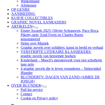
Winkelmand
Afrekenen
OP GENRE
AANBIEDING
KUIFJE COLLECTIBLES
GRAPHIC NOVEL AANRADERS
ARTIKELEN
Eisner Awards 2025: Olivier Schrauwen, Paco Roca,
Piketty-strip, Emil Ferris en Charles Burns
genomineerd
Strips over Muziek
Graphic novels over schilders: kunst in beeld en verhaal
VERSTRIPTE LITERAIRE KLASSIEKERS:
graphic novels van beroemde boeken
Kinderland – Mawil’s meesterwerk voor een schofterig
lage prijs
4 graphic novels die je leven veranderen – Stripwinkel
Blunder
BLUNDERTV: DAGEN VAN ZAND (AIMEE DE
JONGH)
OVER BLUNDER
Pull list service
Contact
Cookie en Privacy policy