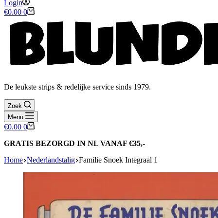
Login
Winkelwagen
€
0.00
0
De leukste strips & redelijke service sinds 1979.
Zoek
Menu
Winkelwagen
€
0.00
0
GRATIS BEZORGD IN NL VANAF €35,-
Home
Nederlandstalig
Familie Snoek Integraal 1