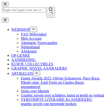
Ga
naar
de
inhoud
Geen
resultaten
WEBSHOP
FAQ Webwinkel
Mijn Account
Algemene Voorwaarden
Winkelmand
Afrekenen
OP GENRE
AANBIEDING
KUIFJE COLLECTIBLES
GRAPHIC NOVEL AANRADERS
ARTIKELEN
Eisner Awards 2025: Olivier Schrauwen, Paco Roca,
Piketty-strip, Emil Ferris en Charles Burns
genomineerd
Strips over Muziek
Graphic novels over schilders: kunst in beeld en verhaal
VERSTRIPTE LITERAIRE KLASSIEKERS:
graphic novels van beroemde boeken