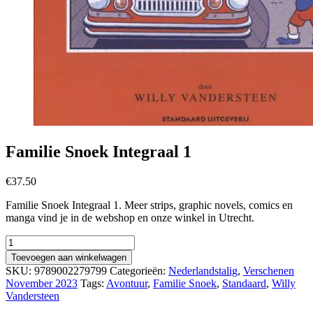
Familie Snoek Integraal 1
€
37.50
Familie Snoek Integraal 1. Meer strips, graphic novels, comics en
manga vind je in de webshop en onze winkel in Utrecht.
Familie
Snoek
Toevoegen aan winkelwagen
Integraal
SKU:
9789002279799
Categorieën:
Nederlandstalig
,
Verschenen
1
November 2023
Tags:
Avontuur
,
Familie Snoek
,
Standaard
,
Willy
aantal
Vandersteen