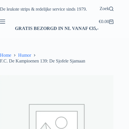
Ga
naar
Zoek
De leukste strips & redelijke service sinds 1979.
de
inhoud
€
0.00
Winkelwagen
GRATIS BEZORGD IN NL VANAF €35,-
Home
Humor
F.C. De Kampioenen 139: De Sjofele Sjamaan