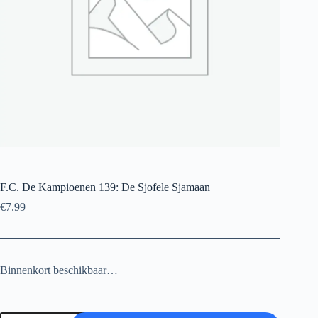
F.C. De Kampioenen 139: De Sjofele Sjamaan
€
7.99
Binnenkort beschikbaar…
F.C.