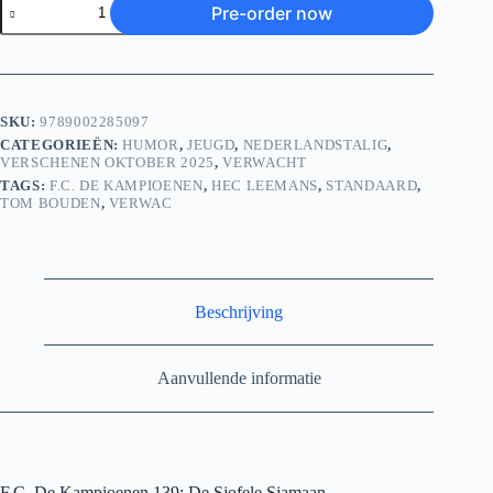
Pre-order now
De
Kampioenen
139:
De
Sjofele
Sjamaan
SKU:
9789002285097
aantal
CATEGORIEËN:
HUMOR
,
JEUGD
,
NEDERLANDSTALIG
,
VERSCHENEN OKTOBER 2025
,
VERWACHT
TAGS:
F.C. DE KAMPIOENEN
,
HEC LEEMANS
,
STANDAARD
,
TOM BOUDEN
,
VERWAC
Beschrijving
Aanvullende informatie
F.C. De Kampioenen 139: De Sjofele Sjamaan