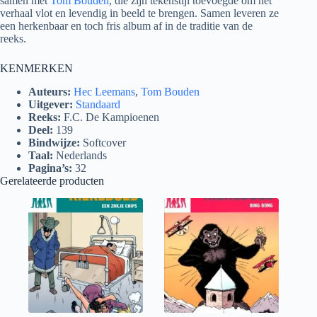
samen met
Tom Bouden
, die zijn tekenstijl toevoegde om het
verhaal vlot en levendig in beeld te brengen. Samen leveren ze
een herkenbaar en toch fris album af in de traditie van de
reeks.
KENMERKEN
Auteurs:
Hec Leemans
,
Tom Bouden
Uitgever:
Standaard
Reeks:
F.C. De Kampioenen
Deel:
139
Bindwijze:
Softcover
Taal:
Nederlands
Pagina’s:
32
Gerelateerde producten