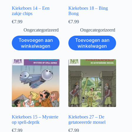
Kiekeboes 14 – Een
Kiekeboes 18 – Bing
zakje chips
Bong
€
7.99
€
7.99
Ongecategorizeerd
Ongecategorizeerd
Toevoegen aan
Toevoegen aan
winkelwagen
winkelwagen
Kiekeboes 15 – Mysterie
Kiekeboes 27 – De
op spell-deprik
getatoeeerde mossel
€
7.99
€
7.99