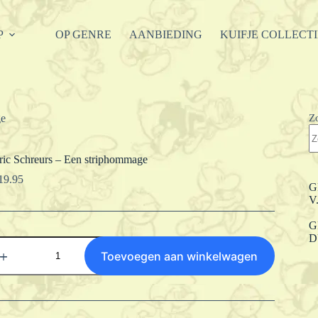
P
OP GENRE
AANBIEDING
KUIFJE COLLECT
Z
ge
ric Schreurs – Een striphommage
19.95
G
V
G
D
ric
chreurs
Toevoegen aan winkelwagen
en
triphommage
antal