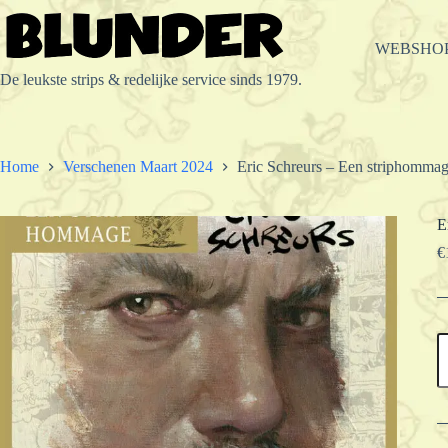
Ga
naar
de
WEBSHO
inhoud
De leukste strips & redelijke service sinds 1979.
Home
Verschenen Maart 2024
Eric Schreurs – Een striphomma
E
€
E
S
-
E
s
a