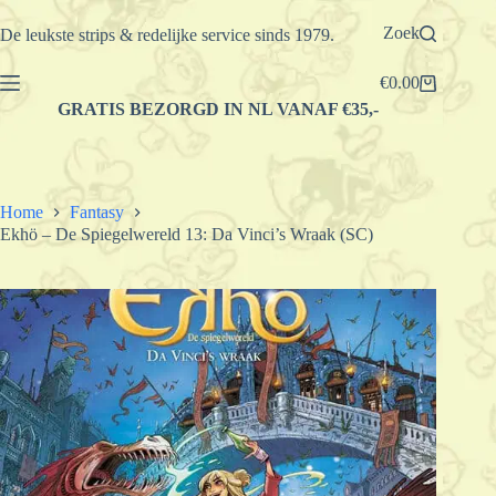
Ga
naar
Zoek
De leukste strips & redelijke service sinds 1979.
de
inhoud
€
0.00
Winkelwagen
GRATIS BEZORGD IN NL VANAF €35,-
Home
Fantasy
Ekhö – De Spiegelwereld 13: Da Vinci’s Wraak (SC)