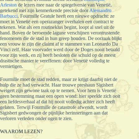
Arleston
de lezers mee naar de spiegelversie van Venetië,
getekend met zijn kenmerkende precisie door
Alessandro
Barbucci
. Fourmille Gratule heeft een nieuwe opdracht: ze
moet in Venetië een operazanger overhalen een contract te
tekenen. Wat als een routineklus begint, loopt al snel uit de
hand. Boven de beroemde lagune verschijnen verontrustende
fenomenen die de stad in hun greep houden. De oorzaak blijkt
een vrouw te zijn die claimt af te stammen van Leonardo Da
Vinci zelf. Haar voorvader werd door de Doges nooit betaald
voor zijn werk, en zij heeft besloten die schuld op de meest
drastische manier te vereffenen: door Venetië volledig te
vernietigen.
Fourmille moet de stad redden, maar ze krijgt daarbij niet de
hulp die ze had verwacht. Haar trouwe preshaun Sigisbert
weigert zijn gewone taak op te nemen. Voor hem is Venetië
geen bestemming maar een open wond: hier speelde zich ooit
een liefdesverhaal af dat hij nooit volledig achter zich heeft
gelaten. Terwijl Fourmille de catastrofe afwendt, wordt
Sigisbert gedwongen de pijnlijke herinneringen aan dat
verloren verleden onder ogen te zien.
WAAROM LEZEN?