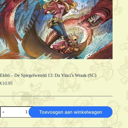
Ekhö – De Spiegelwereld 13: Da Vinci’s Wraak (SC)
€
10.95
Ekhö
Toevoegen aan winkelwagen
-
De
Spiegelwereld
13: