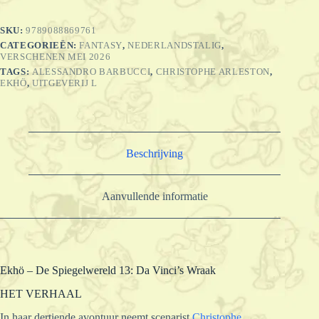
Da
Vinci's
SKU:
9789088869761
Wraak
CATEGORIEËN:
FANTASY
,
NEDERLANDSTALIG
,
(SC)
VERSCHENEN MEI 2026
aantal
TAGS:
ALESSANDRO BARBUCCI
,
CHRISTOPHE ARLESTON
,
EKHÖ
,
UITGEVERIJ L
Beschrijving
Aanvullende informatie
Ekhö – De Spiegelwereld 13: Da Vinci’s Wraak
HET VERHAAL
In haar dertiende avontuur neemt scenarist
Christophe