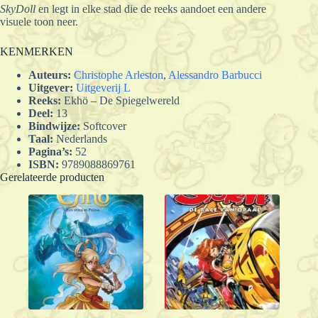
SkyDoll
en legt in elke stad die de reeks aandoet een andere
visuele toon neer.
KENMERKEN
Auteurs:
Christophe Arleston
,
Alessandro Barbucci
Uitgever:
Uitgeverij L
Reeks:
Ekhö – De Spiegelwereld
Deel:
13
Bindwijze:
Softcover
Taal:
Nederlands
Pagina’s:
52
ISBN:
9789088869761
Gerelateerde producten