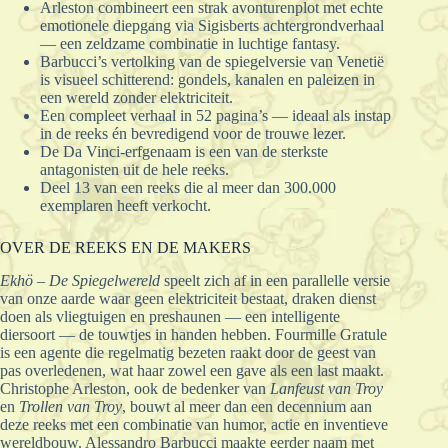
Arleston combineert een strak avonturenplot met echte
emotionele diepgang via Sigisberts achtergrondverhaal
— een zeldzame combinatie in luchtige fantasy.
Barbucci’s vertolking van de spiegelversie van Venetië
is visueel schitterend: gondels, kanalen en paleizen in
een wereld zonder elektriciteit.
Een compleet verhaal in 52 pagina’s — ideaal als instap
in de reeks én bevredigend voor de trouwe lezer.
De Da Vinci-erfgenaam is een van de sterkste
antagonisten uit de hele reeks.
Deel 13 van een reeks die al meer dan 300.000
exemplaren heeft verkocht.
OVER DE REEKS EN DE MAKERS
Ekhö – De Spiegelwereld
speelt zich af in een parallelle versie
van onze aarde waar geen elektriciteit bestaat, draken dienst
doen als vliegtuigen en preshaunen — een intelligente
diersoort — de touwtjes in handen hebben. Fourmille Gratule
is een agente die regelmatig bezeten raakt door de geest van
pas overledenen, wat haar zowel een gave als een last maakt.
Christophe Arleston, ook de bedenker van
Lanfeust van Troy
en
Trollen van Troy
, bouwt al meer dan een decennium aan
deze reeks met een combinatie van humor, actie en inventieve
wereldbouw. Alessandro Barbucci maakte eerder naam met