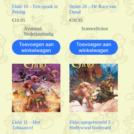
Ekhö 10 – Een spook in
Storm 28 – De Race van
Peking
Opaal
€
10.95
€
10.95
Avontuur
,
Sciencefiction
Nederlandstalig
Toevoegen aan
Toevoegen aan
winkelwagen
winkelwagen
Ekhö 11 – Hot
Ekhö spiegelwereld 3 –
Tabaaasco!
Hollywood boulevard