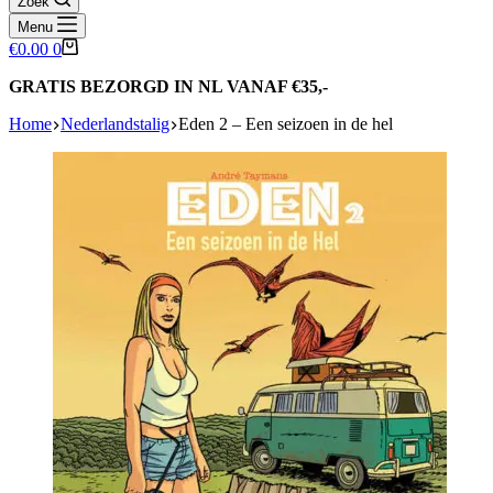
Zoek
Menu
Winkelwagen
€
0.00
0
GRATIS BEZORGD IN NL VANAF €35,-
Home
Nederlandstalig
Eden 2 – Een seizoen in de hel