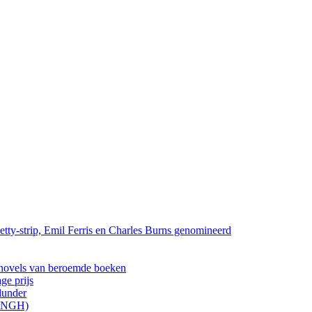
tty-strip, Emil Ferris en Charles Burns genomineerd
els van beroemde boeken
ge prijs
lunder
ONGH)