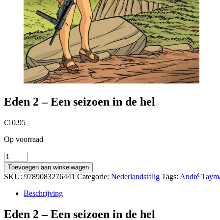
Eden 2 – Een seizoen in de hel
€
10.95
Op voorraad
Eden
2
Toevoegen aan winkelwagen
-
SKU:
9789083276441
Categorie:
Nederlandstalig
Tags:
André Taym
Een
seizoen
Beschrijving
in
de
Eden 2 – Een seizoen in de hel
hel