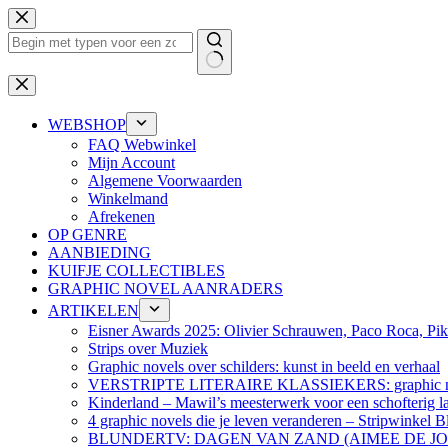
Ga
naar
de
inhoud
Geen
resultaten
WEBSHOP
FAQ Webwinkel
Mijn Account
Algemene Voorwaarden
Winkelmand
Afrekenen
OP GENRE
AANBIEDING
KUIFJE COLLECTIBLES
GRAPHIC NOVEL AANRADERS
ARTIKELEN
Eisner Awards 2025: Olivier Schrauwen, Paco Roca, Pike
Strips over Muziek
Graphic novels over schilders: kunst in beeld en verhaal
VERSTRIPTE LITERAIRE KLASSIEKERS: graphic nov
Kinderland – Mawil’s meesterwerk voor een schofterig la
4 graphic novels die je leven veranderen – Stripwinkel B
BLUNDERTV: DAGEN VAN ZAND (AIMEE DE J