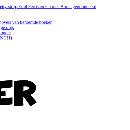
tty-strip, Emil Ferris en Charles Burns genomineerd
els van beroemde boeken
ge prijs
lunder
ONGH)