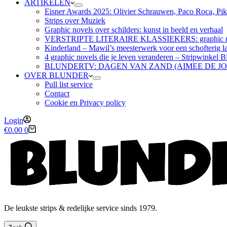
ARTIKELEN
Eisner Awards 2025: Olivier Schrauwen, Paco Roca, Pike
Strips over Muziek
Graphic novels over schilders: kunst in beeld en verhaal
VERSTRIPTE LITERAIRE KLASSIEKERS: graphic nov
Kinderland – Mawil’s meesterwerk voor een schofterig la
4 graphic novels die je leven veranderen – Stripwinkel B
BLUNDERTV: DAGEN VAN ZAND (AIMEE DE J
OVER BLUNDER
Pull list service
Contact
Cookie en Privacy policy
Login
Winkelwagen
€
0.00
0
De leukste strips & redelijke service sinds 1979.