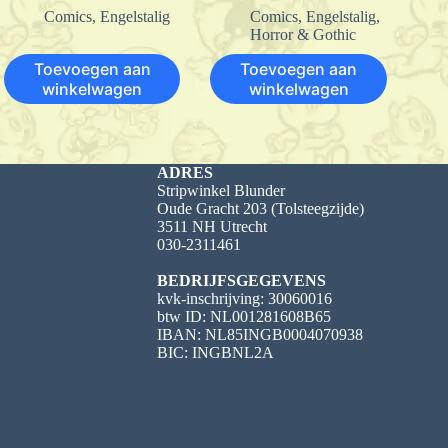
Comics
,
Engelstalig
Comics
,
Engelstalig
,
Horror & Gothic
Toevoegen aan
Toevoegen aan
winkelwagen
winkelwagen
ADRES
Stripwinkel Blunder
Oude Gracht 203 (Tolsteegzijde)
3511 NH Utrecht
030-2311461
BEDRIJFSGEGEVENS
kvk-inschrijving: 30060016
btw ID: NL001281608B65
IBAN: NL85INGB0004070938
BIC: INGBNL2A