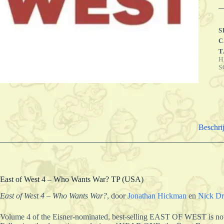
S
C
T
H
S
Beschri
East of West 4 – Who Wants War? TP (USA)
East of West 4 – Who Wants War?
, door
Jonathan Hickman
en
Nick Dr
Volume 4 of the Eisner-nominated, best-selling EAST OF WEST 