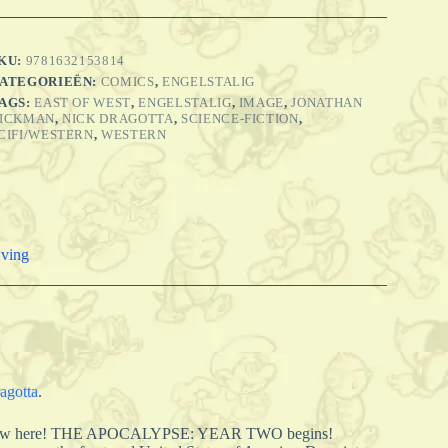
KU:
9781632153814
ATEGORIEËN:
COMICS
,
ENGELSTALIG
AGS:
EAST OF WEST
,
ENGELSTALIG
,
IMAGE
,
JONATHAN
ICKMAN
,
NICK DRAGOTTA
,
SCIENCE-FICTION
,
CIFI/WESTERN
,
WESTERN
jving
agotta
.
is now here! THE APOCALYPSE: YEAR TWO begins!