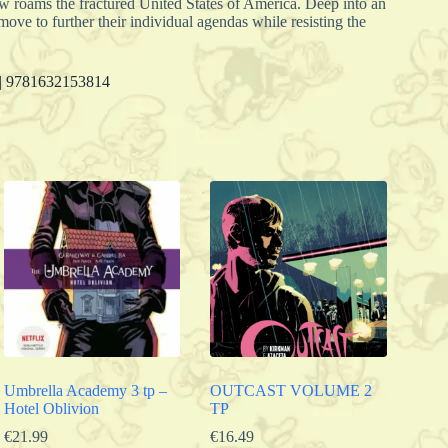
roams the fractured United States of America. Deep into an
ve to further their individual agendas while resisting the
| 9781632153814
Umbrella Academy 3 tp –
OUTCAST VOLUME 2
Hotel Oblivion
TP
€
21.99
€
16.49