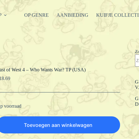
P
OP GENRE
AANBIEDING
KUIFJE COLLECT
Z
ast of West 4 – Who Wants War? TP (USA)
18.69
G
V
G
D
p voorraad
Toevoegen aan winkelwagen