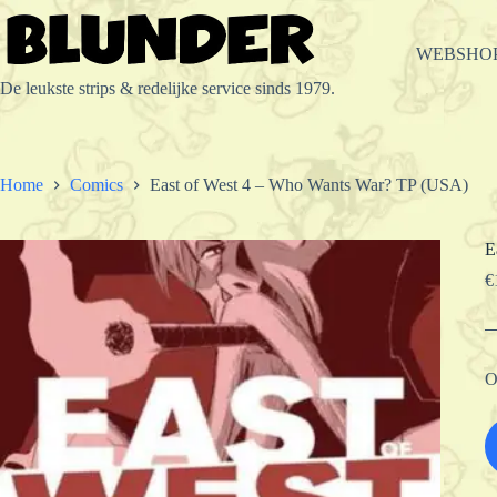
Ga
naar
de
WEBSHO
inhoud
De leukste strips & redelijke service sinds 1979.
Home
Comics
East of West 4 – Who Wants War? TP (USA)
E
€
O