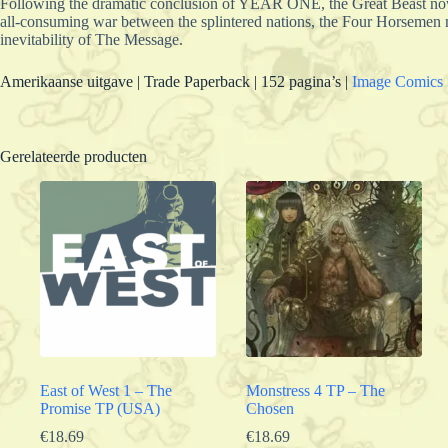
Following the dramatic conclusion of YEAR ONE, the Great Beast now 
all-consuming war between the splintered nations, the Four Horsemen mo
inevitability of The Message.
Amerikaanse uitgave | Trade Paperback | 152 pagina’s |
Image Comics
Gerelateerde producten
East of West 1 – The
Monstress 4 TP – The
Promise TP (USA)
Chosen
€
18.69
€
18.69