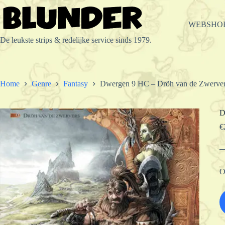
Ga
naar
de
WEBSHO
inhoud
De leukste strips & redelijke service sinds 1979.
Home
Genre
Fantasy
Dwergen 9 HC – Dröh van de Zwerve
D
€
O