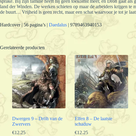
sprake. Bij zijn familie heeft hij geen toekomst meer, en Dröh gaat als
land der Winden. De werken schieten op maar de arbeiders krijgen te
de buurt… Vrijheid is geen recht, maar een schat waarvoor je tot je laa
Hardcover | 56 pagina’s |
Daedalus
| 9789463940153
Gerelateerde producten
Dwergen 9 – Dröh van de
Elfen 8 – De laatste
Zwervers
schaduw
€
12.25
€
12.25