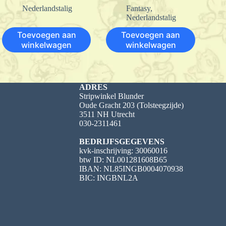
Nederlandstalig
Fantasy
,
Nederlandstalig
Toevoegen aan
Toevoegen aan
winkelwagen
winkelwagen
ADRES
Stripwinkel Blunder
Oude Gracht 203 (Tolsteegzijde)
3511 NH Utrecht
030-2311461
BEDRIJFSGEGEVENS
kvk-inschrijving: 30060016
btw ID: NL001281608B65
IBAN: NL85INGB0004070938
BIC: INGBNL2A