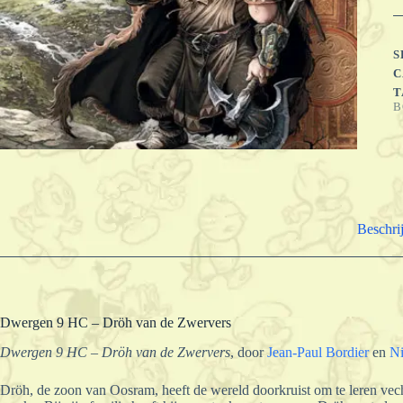
S
C
T
B
Beschri
Dwergen 9 HC – Dröh van de Zwervers
Dwergen 9 HC – Dröh van de Zwervers
, door
Jean-Paul Bordier
en
Ni
Dröh, de zoon van Oosram, heeft de wereld doorkruist om te leren vech