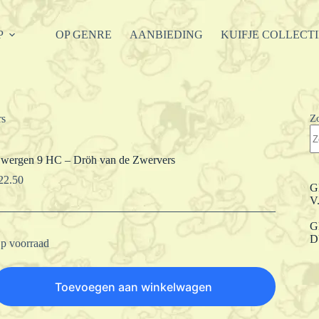
P
OP GENRE
AANBIEDING
KUIFJE COLLECT
Z
rs
wergen 9 HC – Dröh van de Zwervers
22.50
G
V
G
D
p voorraad
Toevoegen aan winkelwagen