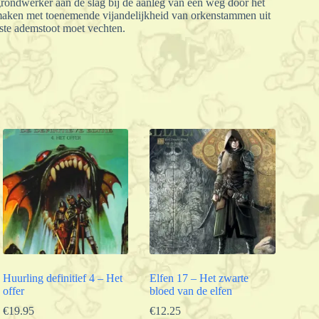
 grondwerker aan de slag bij de aanleg van een weg door het
 maken met toenemende vijandelijkheid van orkenstammen uit
tste ademstoot moet vechten.
Huurling definitief 4 – Het
Elfen 17 – Het zwarte
offer
bloed van de elfen
€
19.95
€
12.25