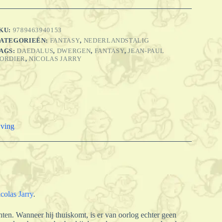
KU:
9789463940153
ATEGORIEËN:
FANTASY
,
NEDERLANDSTALIG
AGS:
DAEDALUS
,
DWERGEN
,
FANTASY
,
JEAN-PAUL
ORDIER
,
NICOLAS JARRY
jving
colas Jarry
.
ten. Wanneer hij thuiskomt, is er van oorlog echter geen