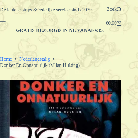
Ga
naar
Zoek
De leukste strips & redelijke service sinds 1979.
de
inhoud
€
0.00
Winkelwagen
GRATIS BEZORGD IN NL VANAF €35,-
Home
Nederlandstalig
Donker En Onnatuurlijk (Milan Hulsing)