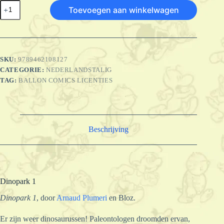
Dinopark
Toevoegen aan winkelwagen
1
-
Dinopark
1
aantal
SKU:
9789462108127
CATEGORIE:
NEDERLANDSTALIG
TAG:
BALLON COMICS LICENTIES
Beschrijving
Dinopark 1
Dinopark 1
, door
Arnaud Plumeri
en Bloz.
Er zijn weer dinosaurussen! Paleontologen droomden ervan,