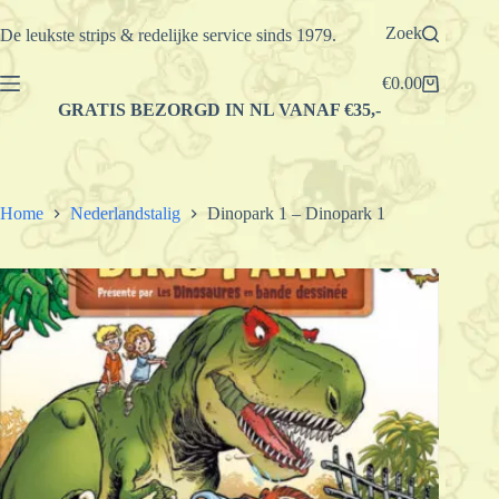
Ga
naar
Zoek
De leukste strips & redelijke service sinds 1979.
de
inhoud
€
0.00
Winkelwagen
GRATIS BEZORGD IN NL VANAF €35,-
Home
Nederlandstalig
Dinopark 1 – Dinopark 1