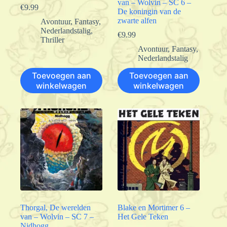
van – Wolvin – SC 6 –
€
9.99
De koningin van de
zwarte alfen
Avontuur
,
Fantasy
,
Nederlandstalig
,
€
9.99
Thriller
Avontuur
,
Fantasy
,
Nederlandstalig
Toevoegen aan
Toevoegen aan
winkelwagen
winkelwagen
Thorgal, De werelden
Blake en Mortimer 6 –
van – Wolvin – SC 7 –
Het Gele Teken
Nidhogg