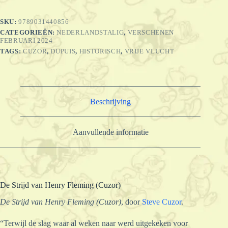
(Cuzor)
aantal
SKU:
9789031440856
CATEGORIEËN:
NEDERLANDSTALIG
,
VERSCHENEN
FEBRUARI 2024
TAGS:
CUZOR
,
DUPUIS
,
HISTORISCH
,
VRIJE VLUCHT
Beschrijving
Aanvullende informatie
De Strijd van Henry Fleming (Cuzor)
De Strijd van Henry Fleming (Cuzor)
, door
Steve Cuzor
.
“Terwijl de slag waar al weken naar werd uitgekeken voor