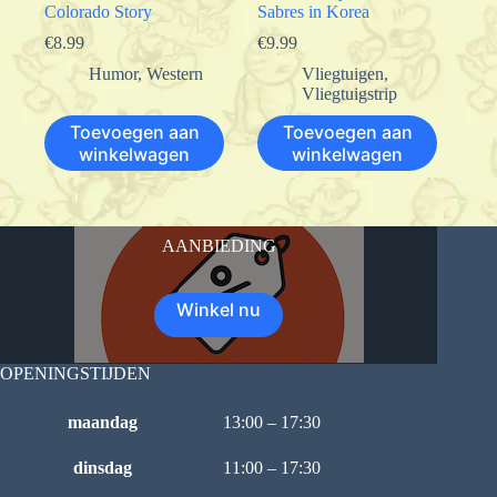
Colorado Story
Sabres in Korea
€
8.99
€
9.99
Humor
,
Western
Vliegtuigen
,
Vliegtuigstrip
Toevoegen aan
Toevoegen aan
winkelwagen
winkelwagen
AANBIEDING
Winkel nu
OPENINGSTIJDEN
maandag
13:00 – 17:30
dinsdag
11:00 – 17:30