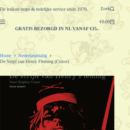
Ga
naar
Zoek
De leukste strips & redelijke service sinds 1979.
de
inhoud
€
0.00
Winkelwagen
GRATIS BEZORGD IN NL VANAF €35,-
Home
Nederlandstalig
De Strijd van Henry Fleming (Cuzor)