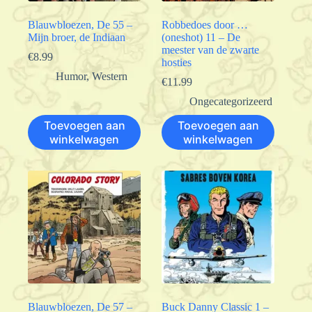
Blauwbloezen, De 55 –
Robbedoes door …
Mijn broer, de Indiaan
(oneshot) 11 – De
meester van de zwarte
€
8.99
hosties
Humor
,
Western
€
11.99
Ongecategorizeerd
Toevoegen aan
Toevoegen aan
winkelwagen
winkelwagen
Blauwbloezen, De 57 –
Buck Danny Classic 1 –