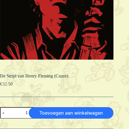
De Strijd van Henry Fleming (Cuzor)
€
32.50
De
Toevoegen aan winkelwagen
Strijd
van
Henry
Fleming