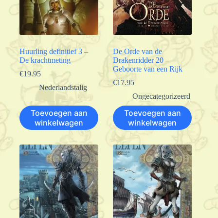
Huurling definitief 3 –
De Orde van de
De krachtmeting
Drakenridder 20 –
Geboorte van een Rijk
€
19.95
€
17.95
Nederlandstalig
Ongecategorizeerd
Toevoegen aan
Toevoegen aan
winkelwagen
winkelwagen