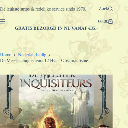
Ga
naar
Zoek
De leukste strips & redelijke service sinds 1979.
de
inhoud
€
0.00
Winkelwagen
GRATIS BEZORGD IN NL VANAF €35,-
Home
Nederlandstalig
De Meester-Inquisiteurs 12 HC – Obscurantisme