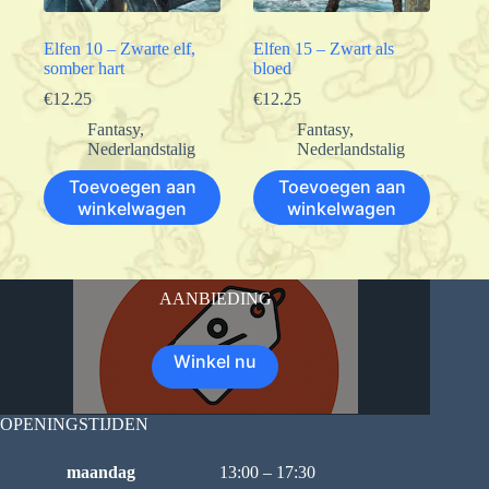
Elfen 10 – Zwarte elf,
Elfen 15 – Zwart als
somber hart
bloed
€
12.25
€
12.25
Fantasy
,
Fantasy
,
Nederlandstalig
Nederlandstalig
Toevoegen aan
Toevoegen aan
winkelwagen
winkelwagen
AANBIEDING
Winkel nu
OPENINGSTIJDEN
maandag
13:00 – 17:30