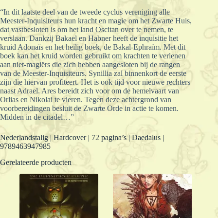
“In dit laatste deel van de tweede cyclus vereniging alle
Meester-Inquisiteurs hun kracht en magie om het Zwarte Huis,
dat vastbesloten is om het land Oscitan over te nemen, te
verslaan. Dankzij Bakael en Habner heeft de inquisitie het
kruid Adonaïs en het heilig boek, de Bakal-Ephraïm. Met dit
boek kan het kruid worden gebruikt om krachten te verlenen
aan niet-magiërs die zich hebben aangesloten bij de rangen
van de Meester-Inquisiteurs. Synillia zal binnenkort de eerste
zijn die hiervan profiteert. Het is ook tijd voor nieuwe rechters
naast Adrael. Ares bereidt zich voor om de hemelvaart van
Orlias en Nikolai te vieren. Tegen deze achtergrond van
voorbereidingen besluit de Zwarte Orde in actie te komen.
Midden in de citadel…”
Nederlandstalig | Hardcover | 72 pagina’s | Daedalus |
9789463947985
Gerelateerde producten