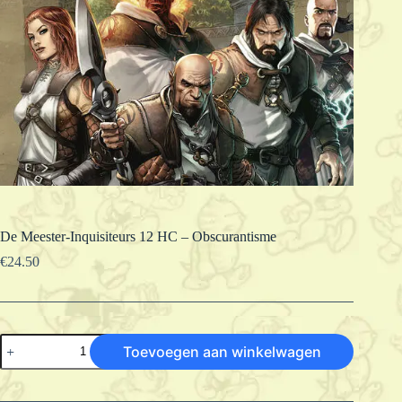
De Meester-Inquisiteurs 12 HC – Obscurantisme
€
24.50
De
Toevoegen aan winkelwagen
Meester-
Inquisiteurs
12
HC