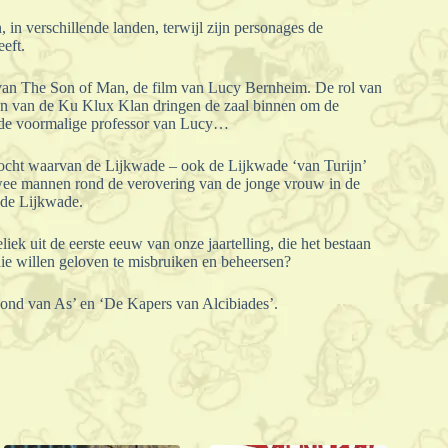
in verschillende landen, terwijl zijn personages de
eeft.
s van The Son of Man, de film van Lucy Bernheim. De rol van
den van de Ku Klux Klan dringen de zaal binnen om de
 de voormalige professor van Lucy…
stocht waarvan de Lijkwade – ook de Lijkwade ‘van Turijn’
e twee mannen rond de verovering van de jonge vrouw in de
 de Lijkwade.
iek uit de eerste eeuw van onze jaartelling, die het bestaan
e willen geloven te misbruiken en beheersen?
vond van As’ en ‘De Kapers van Alcibiades’.