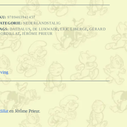
orpus
risti,
019
antal
KU:
9789463941457
ATEGORIE:
NEDERLANDSTALIG
AGS:
DAEDALUS
,
DE LIJKWADE
,
ERIC LIBERGE
,
GÉRARD
ORDILLAT
,
JÉRÔME PRIEUR
jving
illat
en Jérôme Prieur.