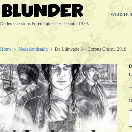
Ga
naar
de
WEBSHO
inhoud
De leukste strips & redelijke service sinds 1979.
Home
Nederlandstalig
De Lijkwade 3 – Corpus Christi, 2019
D
€
O
D
L
3
–