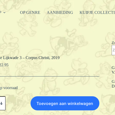
P
OP GENRE
AANBIEDING
KUIFJE COLLECT
Z
e Lijkwade 3 – Corpus Christi, 2019
22.95
G
V
G
D
p voorraad
e
ijkwade
Toevoegen aan winkelwagen