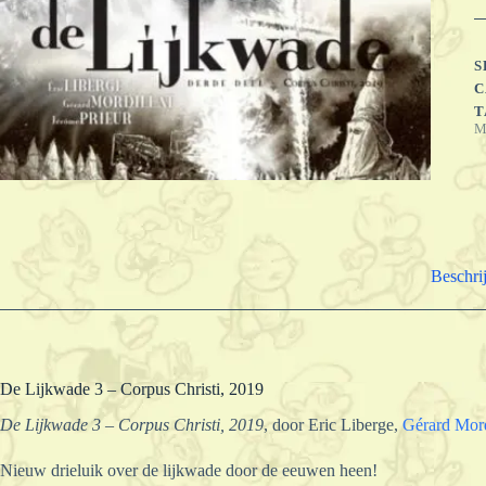
C
Ch
2
a
S
C
T
M
Beschri
De Lijkwade 3 – Corpus Christi, 2019
De Lijkwade 3 – Corpus Christi, 2019
, door Eric Liberge,
Gérard Mord
Nieuw drieluik over de lijkwade door de eeuwen heen!