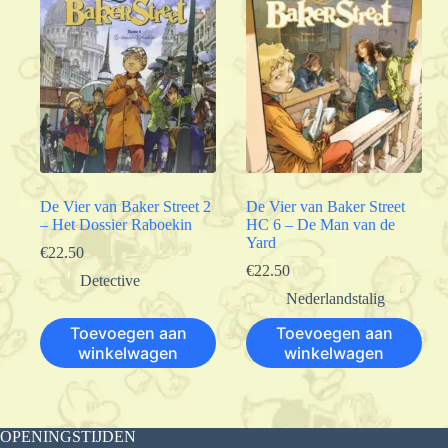
De Vier van Baker Street 2
De Vier van Baker Street
– Het Dossier Raboekin
HC 6 – De Man van de
Yard
€
22.50
€
22.50
Detective
Nederlandstalig
Toevoegen aan
Toevoegen aan
winkelwagen
winkelwagen
OPENINGSTIJDEN