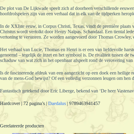
De plot van De Lijkwade speelt zich af doorheen verschillende eeuwen, 
hoofdrolspelers zijn van een verhaal dat in elk van de tijdperken heropl
In de XXIste eeuw, in Corpus Christi, Texas, vindt de première plaat
Christus wordt vertolkt door Henry Nalpas. Schandaal. Een tiental le
vertoning te verstoren. Ze worden aangevoerd door Thomas Crowley,
Het verhaal van Lucie, Thomas en Henri is er een van liefdevolle har
genoemd – tegelijk de inzet en het symbool is. De rivaliteit tussen d
schaduw van wat zich in het openbaar afspeelt rond de verovering van
Is de fascinerende afdruk van een aangezicht op een doek een heilige rel
van de mens-God bewijst? Of een volledig verzonnen leugen om hen di
Fantastisch getekend door Eric Liberge, bekend van ‘De heer Vastena
Hardcover | 72 pagina’s |
Daedalus
| 9789463941457
Gerelateerde producten