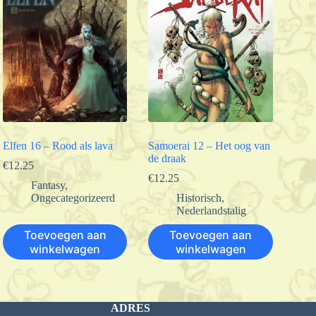
Elfen 16 – Rood als lava
Samoerai 12 – Het oog van
de draak
€
12.25
€
12.25
Fantasy
,
Ongecategorizeerd
Historisch
,
Nederlandstalig
Toevoegen aan
Toevoegen aan
winkelwagen
winkelwagen
ADRES