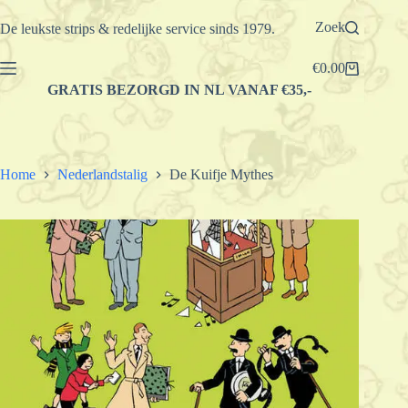
Ga
naar
Zoek
De leukste strips & redelijke service sinds 1979.
de
inhoud
€
0.00
Winkelwagen
GRATIS BEZORGD IN NL VANAF €35,-
Home
Nederlandstalig
De Kuifje Mythes