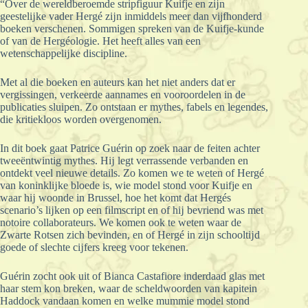
“Over de wereldberoemde stripfiguur Kuifje en zĳn
geestelĳke vader Hergé zĳn inmiddels meer dan vijfhonderd
boeken verschenen. Sommigen spreken van de Kuifje-kunde
of van de Hergéologie. Het heeft alles van een
wetenschappelĳke discipline.
Met al die boeken en auteurs kan het niet anders dat er
vergissingen, verkeerde aannames en vooroordelen in de
publicaties sluipen. Zo ontstaan er mythes, fabels en legendes,
die kritiekloos worden overgenomen.
In dit boek gaat Patrice Guérin op zoek naar de feiten achter
tweeëntwintig mythes. Hĳ legt verrassende verbanden en
ontdekt veel nieuwe details. Zo komen we te weten of Hergé
van koninklĳke bloede is, wie model stond voor Kuifje en
waar hĳ woonde in Brussel, hoe het komt dat Hergés
scenario’s lĳken op een filmscript en of hĳ bevriend was met
notoire collaborateurs. We komen ook te weten waar de
Zwarte Rotsen zich bevinden, en of Hergé in zĳn schooltĳd
goede of slechte cĳfers kreeg voor tekenen.
Guérin zocht ook uit of Bianca Castafiore inderdaad glas met
haar stem kon breken, waar de scheldwoorden van kapitein
Haddock vandaan komen en welke mummie model stond