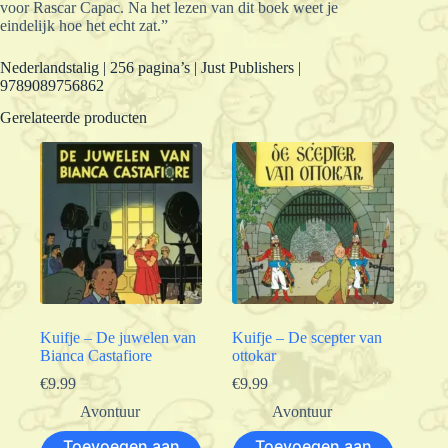
voor Rascar Capac. Na het lezen van dit boek weet je
eindelĳk hoe het echt zat.”
Nederlandstalig | 256 pagina’s | Just Publishers |
9789089756862
Gerelateerde producten
Kuifje – De juwelen van
Kuifje – De scepter van
Bianca Castafiore
ottokar
€
9.99
€
9.99
Avontuur
Avontuur
Toevoegen aan
Toevoegen aan