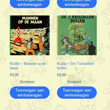
winkelwagen
winkelwagen
Kuifje – Mannen op de
Kuifje – De 7 kristallen
maan
bollen
€
9.99
€
9.99
Avontuur
Avontuur
Toevoegen aan
Toevoegen aan
winkelwagen
winkelwagen