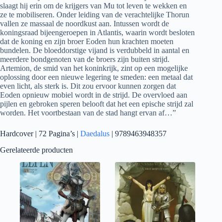
slaagt hij erin om de krijgers van Mu tot leven te wekken en
ze te mobiliseren. Onder leiding van de verachtelijke Thorun
vallen ze massaal de noordkust aan. Intussen wordt de
koningsraad bijeengeroepen in Atlantis, waarin wordt besloten
dat de koning en zijn broer Eoden hun krachten moeten
bundelen. De bloeddorstige vijand is verdubbeld in aantal en
meerdere bondgenoten van de broers zijn buiten strijd.
Artemion, de smid van het koninkrijk, zint op een mogelijke
oplossing door een nieuwe legering te smeden: een metaal dat
even licht, als sterk is. Dit zou ervoor kunnen zorgen dat
Eoden opnieuw mobiel wordt in de strijd. De overvloed aan
pijlen en gebroken speren belooft dat het een epische strijd zal
worden. Het voortbestaan van de stad hangt ervan af…”
Hardcover | 72 Pagina’s |
Daedalus
| 9789463948357
Gerelateerde producten