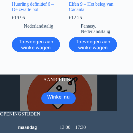
Huurling definitief 6 –
Elfen 9 – Het beleg van
De zwarte bol
Cadanla
€
19.95
€
12.25
Nederlandstalig
Fantasy
,
Nederlandstalig
Toevoegen aan
Toevoegen aan
winkelwagen
winkelwagen
AANBIEDING
Winkel nu
OPENINGSTIJDEN
maandag
13:00 – 17:30