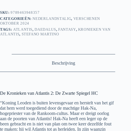
De
Zwarte
SKU:
9789463948357
Spiegel
CATEGORIEËN:
NEDERLANDSTALIG
,
VERSCHENEN
HC
OKTOBER 2024
aantal
TAGS:
ATLANTIS
,
DAEDALUS
,
FANTASY
,
KRONIEKEN VAN
ATLANTIS
,
STEFANO MARTINO
Beschrijving
De Kronieken van Atlantis 2: De Zwarte Spiegel HC
“Koning Leoden is buiten levensgevaar en herstelt van het gif
dat hem werd toegediend door de machtige Hak-Na,
hogepriester van de Rankoom-cultus. Maar er dreigt oorlog
aan de poorten van Atlantis! Hak-Na heeft een leger op de
been gebracht en is niet van plan om twee keer dezelfde fout
te maken: hij wil Atlantis tot as herleiden. In zijn waanzin