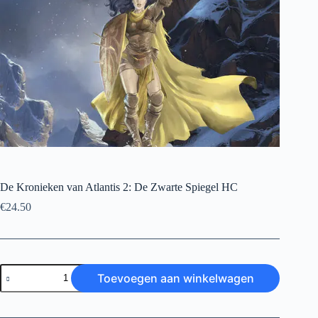
De Kronieken van Atlantis 2: De Zwarte Spiegel HC
€
24.50
De
Toevoegen aan winkelwagen
Kronieken
van
Atlantis
2: