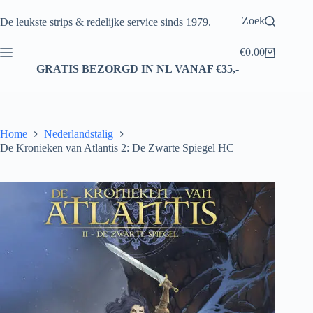
Ga
naar
Zoek
De leukste strips & redelijke service sinds 1979.
de
inhoud
€
0.00
Winkelwagen
GRATIS BEZORGD IN NL VANAF €35,-
Home
Nederlandstalig
De Kronieken van Atlantis 2: De Zwarte Spiegel HC