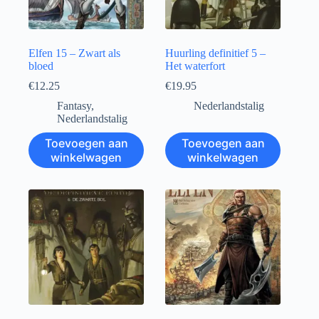
Elfen 15 – Zwart als
Huurling definitief 5 –
bloed
Het waterfort
€
12.25
€
19.95
Fantasy
,
Nederlandstalig
Nederlandstalig
Toevoegen aan
Toevoegen aan
winkelwagen
winkelwagen