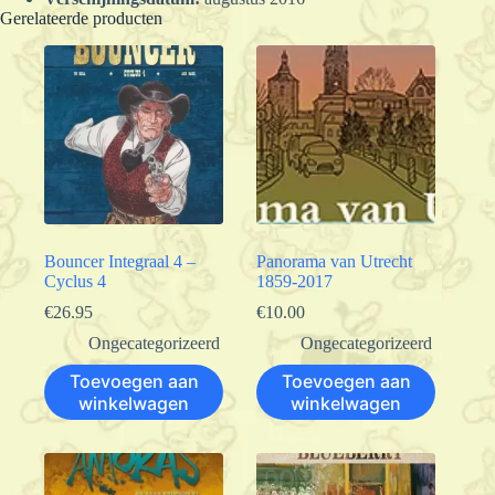
Gerelateerde producten
Bouncer Integraal 4 –
Panorama van Utrecht
Cyclus 4
1859-2017
€
26.95
€
10.00
Ongecategorizeerd
Ongecategorizeerd
Toevoegen aan
Toevoegen aan
winkelwagen
winkelwagen