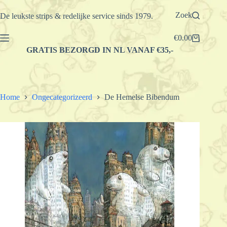
Ga
naar
Zoek
De leukste strips & redelijke service sinds 1979.
de
inhoud
€
0.00
Winkelwagen
GRATIS BEZORGD IN NL VANAF €35,-
Home
Ongecategorizeerd
De Hemelse Bibendum