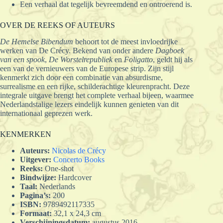
Een verhaal dat tegelijk bevreemdend en ontroerend is.
OVER DE REEKS OF AUTEURS
De Hemelse Bibendum
behoort tot de meest invloedrijke
werken van De Crécy. Bekend van onder andere
Dagboek
van een spook
,
De Worstelrepubliek
en
Foligatto
, geldt hij als
een van de vernieuwers van de Europese strip. Zijn stijl
kenmerkt zich door een combinatie van absurdisme,
surrealisme en een rijke, schilderachtige kleurenpracht. Deze
integrale uitgave brengt het complete verhaal bijeen, waarmee
Nederlandstalige lezers eindelijk kunnen genieten van dit
internationaal geprezen werk.
KENMERKEN
Auteurs:
Nicolas de Crécy
Uitgever:
Concerto Books
Reeks:
One-shot
Bindwijze:
Hardcover
Taal:
Nederlands
Pagina’s:
200
ISBN:
9789492117335
Formaat:
32,1 x 24,3 cm
Verschijningsdatum:
augustus 2016