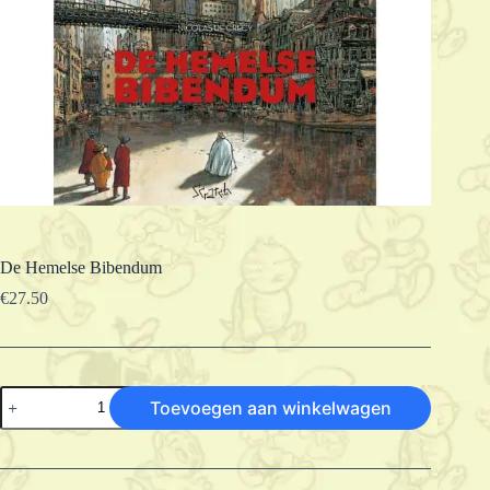
De Hemelse Bibendum
€
27.50
De
Toevoegen aan winkelwagen
Hemelse
Bibendum
aantal