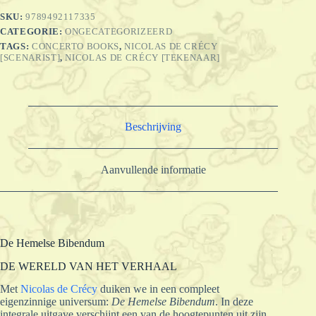
SKU:
9789492117335
CATEGORIE:
ONGECATEGORIZEERD
TAGS:
CONCERTO BOOKS
,
NICOLAS DE CRÉCY
[SCENARIST]
,
NICOLAS DE CRÉCY [TEKENAAR]
Beschrijving
Aanvullende informatie
De Hemelse Bibendum
DE WERELD VAN HET VERHAAL
Met
Nicolas de Crécy
duiken we in een compleet
eigenzinnige universum:
De Hemelse Bibendum
. In deze
integrale uitgave verschijnt een van de hoogtepunten uit zijn