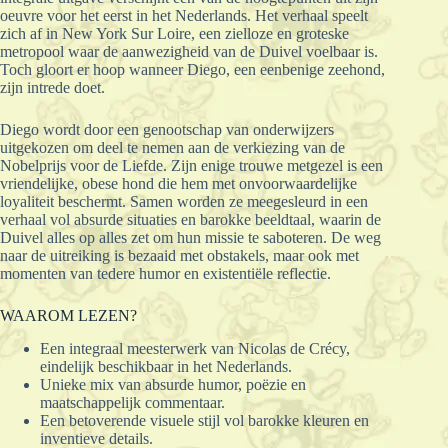
oeuvre voor het eerst in het Nederlands. Het verhaal speelt
zich af in New York Sur Loire, een zielloze en groteske
metropool waar de aanwezigheid van de Duivel voelbaar is.
Toch gloort er hoop wanneer Diego, een eenbenige zeehond,
zijn intrede doet.
Diego wordt door een genootschap van onderwijzers
uitgekozen om deel te nemen aan de verkiezing van de
Nobelprijs voor de Liefde. Zijn enige trouwe metgezel is een
vriendelijke, obese hond die hem met onvoorwaardelijke
loyaliteit beschermt. Samen worden ze meegesleurd in een
verhaal vol absurde situaties en barokke beeldtaal, waarin de
Duivel alles op alles zet om hun missie te saboteren. De weg
naar de uitreiking is bezaaid met obstakels, maar ook met
momenten van tedere humor en existentiële reflectie.
WAAROM LEZEN?
Een integraal meesterwerk van Nicolas de Crécy,
eindelijk beschikbaar in het Nederlands.
Unieke mix van absurde humor, poëzie en
maatschappelijk commentaar.
Een betoverende visuele stijl vol barokke kleuren en
inventieve details.