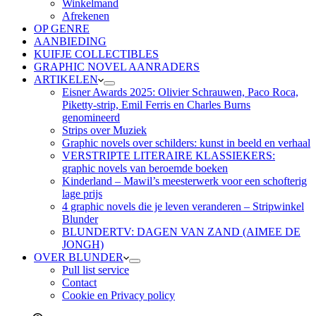
Winkelmand
Afrekenen
OP GENRE
AANBIEDING
KUIFJE COLLECTIBLES
GRAPHIC NOVEL AANRADERS
ARTIKELEN
Eisner Awards 2025: Olivier Schrauwen, Paco Roca,
Piketty-strip, Emil Ferris en Charles Burns
genomineerd
Strips over Muziek
Graphic novels over schilders: kunst in beeld en verhaal
VERSTRIPTE LITERAIRE KLASSIEKERS:
graphic novels van beroemde boeken
Kinderland – Mawil’s meesterwerk voor een schofterig
lage prijs
4 graphic novels die je leven veranderen – Stripwinkel
Blunder
BLUNDERTV: DAGEN VAN ZAND (AIMEE DE
JONGH)
OVER BLUNDER
Pull list service
Contact
Cookie en Privacy policy