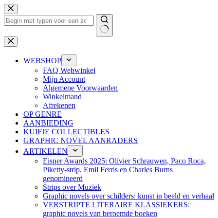
Ga
naar
de
inhoud
Geen
resultaten
WEBSHOP
FAQ Webwinkel
Mijn Account
Algemene Voorwaarden
Winkelmand
Afrekenen
OP GENRE
AANBIEDING
KUIFJE COLLECTIBLES
GRAPHIC NOVEL AANRADERS
ARTIKELEN
Eisner Awards 2025: Olivier Schrauwen, Paco Roca,
Piketty-strip, Emil Ferris en Charles Burns
genomineerd
Strips over Muziek
Graphic novels over schilders: kunst in beeld en verhaal
VERSTRIPTE LITERAIRE KLASSIEKERS:
graphic novels van beroemde boeken