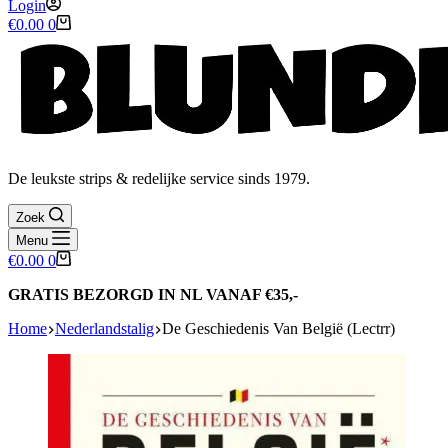
Login
Winkelwagen
€
0.00
0
De leukste strips & redelijke service sinds 1979.
Zoek
Menu
Winkelwagen
€
0.00
0
GRATIS BEZORGD IN NL VANAF €35,-
Home
Nederlandstalig
De Geschiedenis Van België (Lectrr)