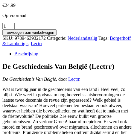
€
24.99
Op voorraad
De
Geschiedenis
Toevoegen aan winkelwagen
Van
SKU:
9789463932172
Categorie:
Nederlandstalig
Tags:
Borgerhoff
België
& Lamberigts
,
Lectrr
(Lectrr)
aantal
Beschrijving
De Geschiedenis Van België (Lectrr)
De Geschiedenis Van België
, door
Lectrr
.
Wat is twintig jaar in de geschiedenis van een land? Heel veel, zo
blijkt. Wie weet in godsnaam nog hoeveel staatshervormingen de
laatste twee decennia de revue zijn gepasseerd? Welk gebied is
deelstaat waarvan? Hoeveel parlementen bestaan er ook alweer,
waarover hebben die bevoegdheden en wat heeft dat te maken met
de frietrevolutie? De politieke 21e eeuw bulkt van grootse
gebeurtenissen. Zo verloor Groen! haar uitroepteken. Er werd ook
moord en brand geschreeuwd over migranten, allochtonen en andere
profiteurs. Prangende problematieken omtrent digitalisering en het