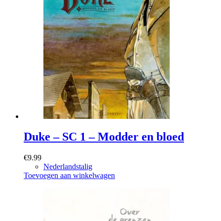
Duke – SC 1 – Modder en bloed
€
9.99
Nederlandstalig
Toevoegen aan winkelwagen