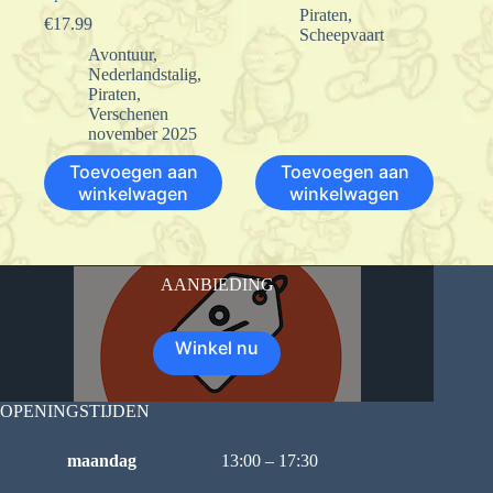
Piraten
,
€
17.99
Scheepvaart
Avontuur
,
Nederlandstalig
,
Piraten
,
Verschenen
november 2025
Toevoegen aan
Toevoegen aan
winkelwagen
winkelwagen
AANBIEDING
Winkel nu
OPENINGSTIJDEN
maandag
13:00 – 17:30