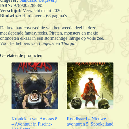
Uitgever:
Standaard Uitgeverij
ISBN:
9789002288395
Verschijnt:
Verwacht maart 2026
Bindwijze:
Hardcover – 68 pagina’s
De luxe hardcover-editie van het tweede deel in deze
meeslepende fantasyreeks. Piraten, monsters en magie
ontmoeten elkaar in een stormachtige intrige op volle zee.
Voor liefhebbers van
Lanfeust
en
Thorgal
.
Gerelateerde producten
Kronieken van Amoras 8
Roodbaard – Nieuwe
– Avontuur in Piscine-
avonturen 5: Spookeiland