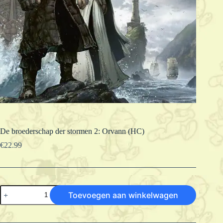
De broederschap der stormen 2: Orvann (HC)
€
22.99
De
Toevoegen aan winkelwagen
broederschap
der
stormen
2: