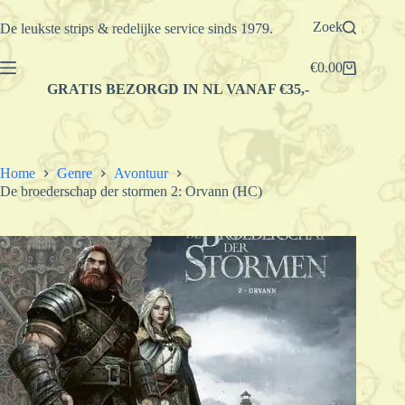
Ga
naar
Zoek
De leukste strips & redelijke service sinds 1979.
de
inhoud
€
0.00
Winkelwagen
GRATIS BEZORGD IN NL VANAF €35,-
Home
Genre
Avontuur
De broederschap der stormen 2: Orvann (HC)