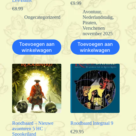
Les-Bains
€
9.99
€
8.99
Avontuur
,
Ongecategorizeerd
Nederlandstalig
,
Piraten
,
Verschenen
november 2025
Toevoegen aan
Toevoegen aan
winkelwagen
winkelwagen
Roodbaard – Nieuwe
Roodbaard Integraal 9
avonturen 5 HC :
€
29.95
Spookeiland