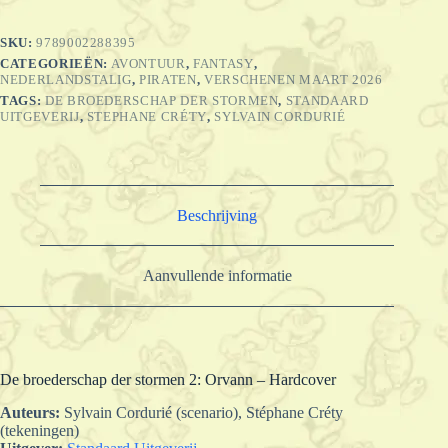
Orvann
(HC)
SKU:
9789002288395
aantal
CATEGORIEËN:
AVONTUUR
,
FANTASY
,
NEDERLANDSTALIG
,
PIRATEN
,
VERSCHENEN MAART 2026
TAGS:
DE BROEDERSCHAP DER STORMEN
,
STANDAARD
UITGEVERIJ
,
STEPHANE CRÉTY
,
SYLVAIN CORDURIÉ
Beschrijving
Aanvullende informatie
De broederschap der stormen 2: Orvann – Hardcover
Auteurs:
Sylvain Cordurié (scenario), Stéphane Créty
(tekeningen)